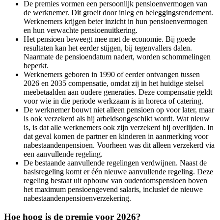
De premies vormen een persoonlijk pensioenvermogen van
de werknemer. Dit groeit door inleg en beleggingsrendement.
Werknemers krijgen beter inzicht in hun pensioenvermogen
en hun verwachte pensioenuitkering.
Het pensioen beweegt mee met de economie. Bij goede
resultaten kan het eerder stijgen, bij tegenvallers dalen.
Naarmate de pensioendatum nadert, worden schommelingen
beperkt.
Werknemers geboren in 1990 of eerder ontvangen tussen
2026 en 2035 compensatie, omdat zij in het huidige stelsel
meebetaalden aan oudere generaties. Deze compensatie geldt
voor wie in die periode werkzaam is in horeca of catering.
De werknemer bouwt niet alleen pensioen op voor later, maar
is ook verzekerd als hij arbeidsongeschikt wordt. Wat nieuw
is, is dat alle werknemers ook zijn verzekerd bij overlijden. In
dat geval komen de partner en kinderen in aanmerking voor
nabestaandenpensioen. Voorheen was dit alleen verzekerd via
een aanvullende regeling.
De bestaande aanvullende regelingen verdwijnen. Naast de
basisregeling komt er één nieuwe aanvullende regeling. Deze
regeling bestaat uit opbouw van ouderdomspensioen boven
het maximum pensioengevend salaris, inclusief de nieuwe
nabestaandenpensioenverzekering.
Hoe hoog is de premie voor 2026?