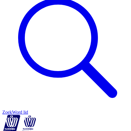
Zoek
Word lid