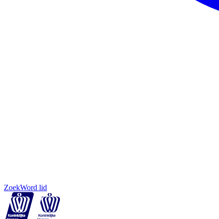
Zoek
Word lid