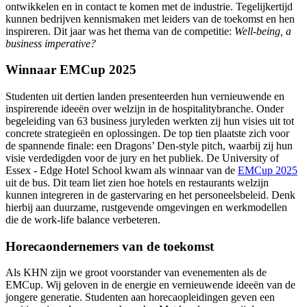
ontwikkelen en in contact te komen met de industrie. Tegelijkertijd
kunnen bedrijven kennismaken met leiders van de toekomst en hen
inspireren. Dit jaar was het thema van de competitie:
Well-being, a
business imperative?
Winnaar EMCup 2025
Studenten uit dertien landen presenteerden hun vernieuwende en
inspirerende ideeën over welzijn in de hospitalitybranche. Onder
begeleiding van 63 business juryleden werkten zij hun visies uit tot
concrete strategieën en oplossingen. De top tien plaatste zich voor
de spannende finale: een Dragons’ Den-style pitch, waarbij zij hun
visie verdedigden voor de jury en het publiek. De University of
Essex - Edge Hotel School kwam als winnaar van de
EMCup 2025
uit de bus. Dit team liet zien hoe hotels en restaurants welzijn
kunnen integreren in de gastervaring en het personeelsbeleid. Denk
hierbij aan duurzame, rustgevende omgevingen en werkmodellen
die de work-life balance verbeteren.
Horecaondernemers van de toekomst
Als KHN zijn we groot voorstander van evenementen als de
EMCup. Wij geloven in de energie en vernieuwende ideeën van de
jongere generatie. Studenten aan horecaopleidingen geven een