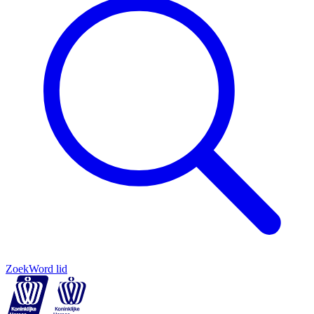
Zoek
Word lid