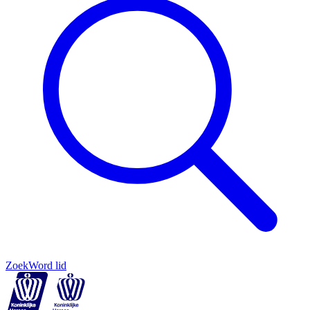
Zoek
Word lid