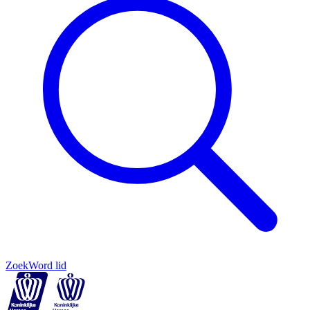
Zoek
Word lid