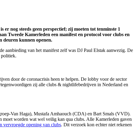
 er nog steeds geen perspectief; zij moeten tot tenminste 1
aan Tweede Kamerleden een manifest en protocol voor clubs en
 hun deuren kunnen openen.
 de aanbieding van het manifest zelf was DJ Paul Elstak aanwezig. De
politiek.
jven door de coronacrisis heen te helpen. De lobby voor de sector
egenwoordigen zij alle clubs & nightlifebedrijven in Nederland en
(groep-Van Haga), Mustafa Amhaouch (CDA) en Bart Smals (VVD).
ken moet worden wat wel veilig kan qua clubs. Alle Kamerleden gaven
en vervroegde opening van clubs
. Dit verzoek kon echter niet rekenen