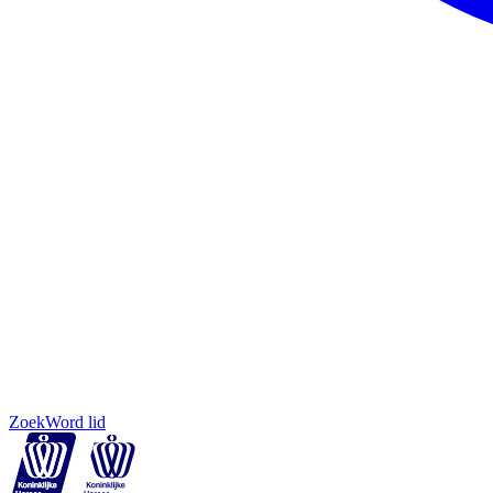
Zoek
Word lid