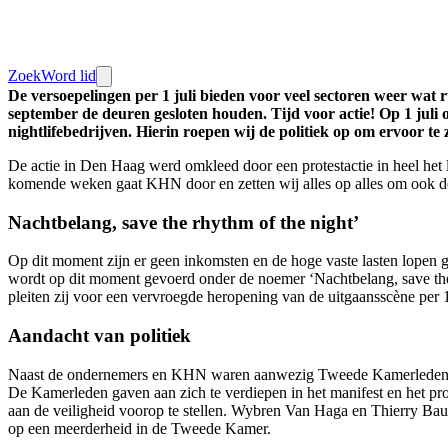
Zoek
Word lid
De versoepelingen per 1 juli bieden voor veel sectoren weer wat r
september de deuren gesloten houden. Tijd voor actie! Op 1 ju
nightlifebedrijven. Hierin roepen wij de politiek op om ervoor t
De actie in Den Haag werd omkleed door een protestactie in heel het 
komende weken gaat KHN door en zetten wij alles op alles om ook de
Nachtbelang, save the rhythm of the night’
Op dit moment zijn er geen inkomsten en de hoge vaste lasten lopen g
wordt op dit moment gevoerd onder de noemer ‘Nachtbelang, save the 
pleiten zij voor een vervroegde heropening van de uitgaansscène per 
Aandacht van politiek
Naast de ondernemers en KHN waren aanwezig Tweede Kamerleden 
De Kamerleden gaven aan zich te verdiepen in het manifest en het pr
aan de veiligheid voorop te stellen. Wybren Van Haga en Thierry Ba
op een meerderheid in de Tweede Kamer.