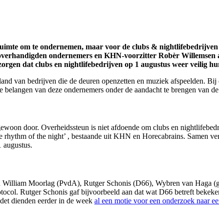
uimte om te ondernemen, maar voor de clubs & nightlifebedrijven is
li overhandigden ondernemers en KHN-voorzitter Robèr Willemsen 
e zorgen dat clubs en nightlifebedrijven op 1 augustus weer veilig
land van bedrijven die de deuren openzetten en muziek afspeelden. Bij
 belangen van deze ondernemers onder de aandacht te brengen van de 
ewoon door. Overheidssteun is niet afdoende om clubs en nightlifebedri
rhythm of the night’ , bestaande uit KHN en Horecabrains. Samen vert
1 augustus.
William Moorlag (PvdA), Rutger Schonis (D66), Wybren van Haga 
otocol. Rutger Schonis gaf bijvoorbeeld aan dat wat D66 betreft beke
udet dienden eerder in de week
al een motie voor een onderzoek naar e