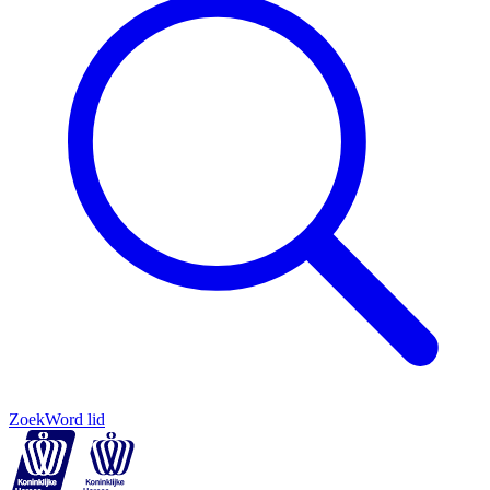
Zoek
Word lid