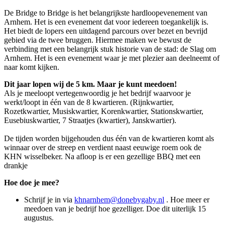
De Bridge to Bridge is het belangrijkste hardloopevenement van
Arnhem. Het is een evenement dat voor iedereen toegankelijk is.
Het biedt de lopers een uitdagend parcours over bezet en bevrijd
gebied via de twee bruggen. Hiermee maken we bewust de
verbinding met een belangrijk stuk historie van de stad: de Slag om
Arnhem. Het is een evenement waar je met plezier aan deelneemt of
naar komt kijken.
Dit jaar lopen wij de 5 km. Maar je kunt meedoen!
Als je meeloopt vertegenwoordig je het bedrijf waarvoor je
werkt/loopt in één van de 8 kwartieren. (Rijnkwartier,
Rozetkwartier, Musiskwartier, Korenkwartier, Stationskwartier,
Eusebiuskwartier, 7 Straatjes (kwartier), Janskwartier).
De tijden worden bijgehouden dus één van de kwartieren komt als
winnaar over de streep en verdient naast eeuwige roem ook de
KHN wisselbeker. Na afloop is er een gezellige BBQ met een
drankje
Hoe doe je mee?
Schrijf je in via
khnarnhem@donebygaby.nl
. Hoe meer er
meedoen van je bedrijf hoe gezelliger. Doe dit uiterlijk 15
augustus.