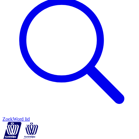
Zoek
Word lid