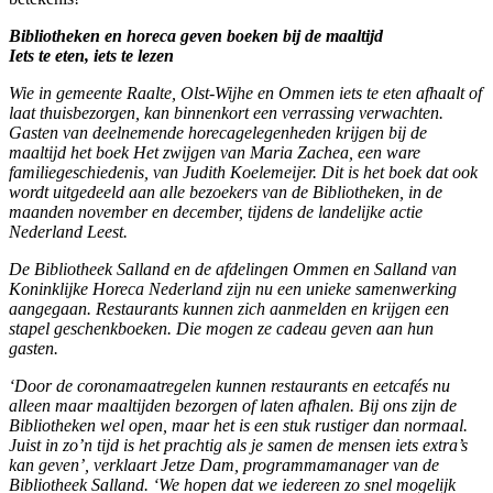
Bibliotheken en horeca geven boeken bij de maaltijd
Iets te eten, iets te lezen
Wie in gemeente Raalte, Olst-Wijhe en Ommen iets te eten afhaalt of
laat thuisbezorgen, kan binnenkort een verrassing verwachten.
Gasten van deelnemende horecagelegenheden krijgen bij de
maaltijd het boek Het zwijgen van Maria Zachea, een ware
familiegeschiedenis, van Judith Koelemeijer. Dit is het boek dat ook
wordt uitgedeeld aan alle bezoekers van de Bibliotheken, in de
maanden november en december, tijdens de landelijke actie
Nederland Leest.
De Bibliotheek Salland en de afdelingen Ommen en Salland van
Koninklijke Horeca Nederland zijn nu een unieke samenwerking
aangegaan. Restaurants kunnen zich aanmelden en krijgen een
stapel geschenkboeken. Die mogen ze cadeau geven aan hun
gasten.
‘Door de coronamaatregelen kunnen restaurants en eetcafés nu
alleen maar maaltijden bezorgen of laten afhalen. Bij ons zijn de
Bibliotheken wel open, maar het is een stuk rustiger dan normaal.
Juist in zo’n tijd is het prachtig als je samen de mensen iets extra’s
kan geven’, verklaart Jetze Dam, programmamanager van de
Bibliotheek Salland. ‘We hopen dat we iedereen zo snel mogelijk