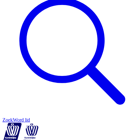
Zoek
Word lid