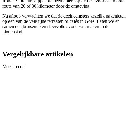
Rond 19.00 uur stappen de deelnemers op de fiets voor een mooie
route van 20 of 30 kilometer door de omgeving.
Na afloop verwachten we dat de deelneemsters gezellig nagenieten
op een van de vele fijne terrassen of cafés in Goes. Laten we er
samen een bruisende en sfeervolle avond van maken in de
binnenstad!
Vergelijkbare artikelen
Meest recent