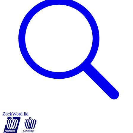
Zoek
Word lid