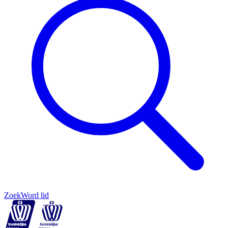
Zoek
Word lid