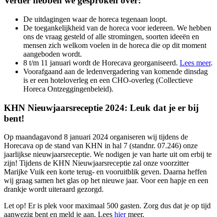
Verder hebben we gesproken over:
De uitdagingen waar de horeca tegenaan loopt.
De toegankelijkheid van de horeca voor iedereen. We hebben
ons de vraag gesteld of alle stromingen, soorten ideeën en
mensen zich welkom voelen in de horeca die op dit moment
aangeboden wordt.
8 t/m 11 januari wordt de Horecava georganiseerd.
Lees meer
.
Voorafgaand aan de ledenvergadering van komende dinsdag
is er een hoteloverleg en een CHO-overleg (Collectieve
Horeca Ontzeggingenbeleid).
KHN Nieuwjaarsreceptie 2024: Leuk dat je er bij
bent!
Op maandagavond 8 januari 2024 organiseren wij tijdens de
Horecava op de stand van KHN in hal 7 (standnr. 07.246) onze
jaarlijkse nieuwjaarsreceptie. We nodigen je van harte uit om erbij te
zijn! Tijdens de KHN Nieuwjaarsreceptie zal onze voorzitter
Marijke Vuik een korte terug- en vooruitblik geven. Daarna heffen
wij graag samen het glas op het nieuwe jaar. Voor een hapje en een
drankje wordt uiteraard gezorgd.
Let op! Er is plek voor maximaal 500 gasten. Zorg dus dat je op tijd
aanwezig bent en meld je aan. Lees
hier
meer.