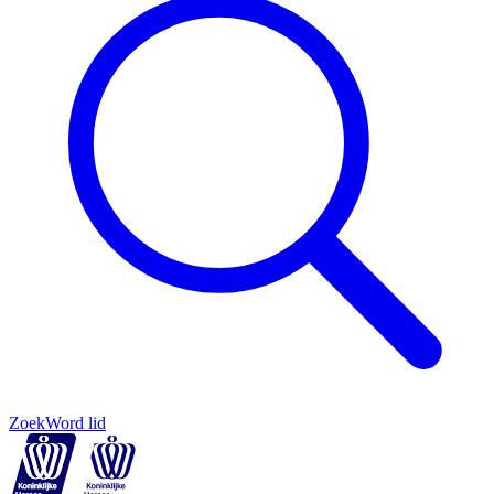
Zoek
Word lid