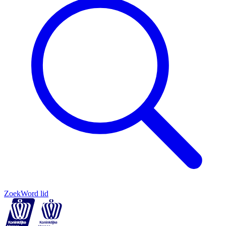
Zoek
Word lid