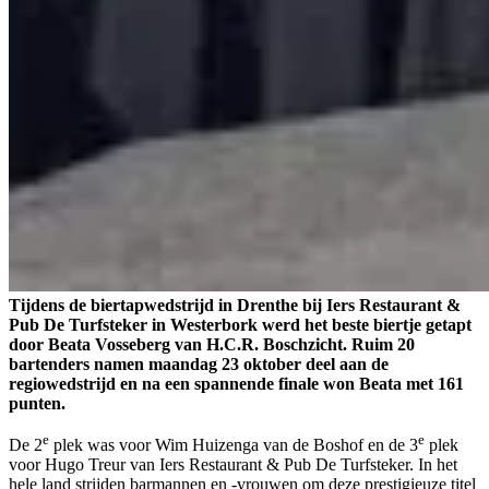
Tijdens de biertapwedstrijd in Drenthe bij Iers Restaurant &
Pub De Turfsteker in Westerbork werd het beste biertje getapt
door Beata Vosseberg van H.C.R. Boschzicht. Ruim 20
bartenders namen maandag 23 oktober deel aan de
regiowedstrijd en na een spannende finale won Beata met 161
punten.
e
e
De 2
plek was voor Wim Huizenga van de Boshof en de 3
plek
voor Hugo Treur van Iers Restaurant & Pub De Turfsteker. In het
hele land strijden barmannen en -vrouwen om deze prestigieuze titel