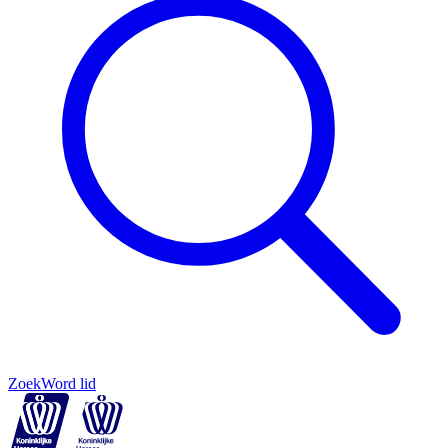
Zoek
Word lid