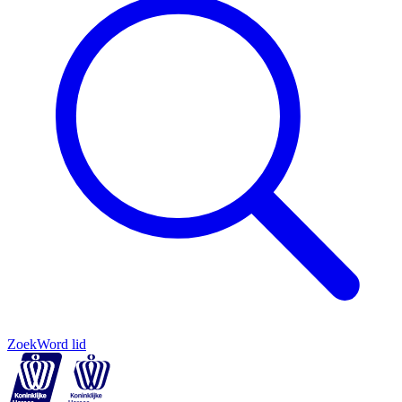
Zoek
Word lid