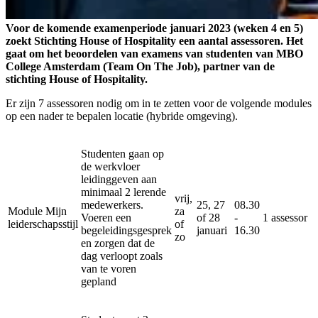
Voor de komende examenperiode januari 2023 (weken 4 en 5)
zoekt Stichting House of Hospitality een aantal assessoren. Het
gaat om het beoordelen van examens van studenten van MBO
College Amsterdam (Team On The Job), partner van de
stichting House of Hospitality.
Er zijn 7 assessoren nodig om in te zetten voor de volgende modules
op een nader te bepalen locatie (hybride omgeving).
Studenten gaan op
de werkvloer
leidinggeven aan
minimaal 2 lerende
vrij,
medewerkers.
25, 27
08.30
Module Mijn
za
Voeren een
of 28
-
1 assessor
leiderschapsstijl
of
begeleidingsgesprek
januari
16.30
zo
en zorgen dat de
dag verloopt zoals
van te voren
gepland