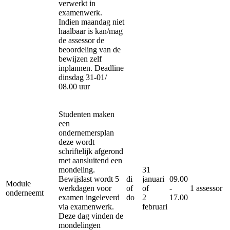
verwerkt in
examenwerk.
Indien maandag niet
haalbaar is kan/mag
de assessor de
beoordeling van de
bewijzen zelf
inplannen. Deadline
dinsdag 31-01/
08.00 uur
Studenten maken
een
ondernemersplan
deze wordt
schriftelijk afgerond
met aansluitend een
mondeling.
31
Bewijslast wordt 5
di
januari
09.00
Module
werkdagen voor
of
of
-
1 assessor
onderneemt
examen ingeleverd
do
2
17.00
via examenwerk.
februari
Deze dag vinden de
mondelingen