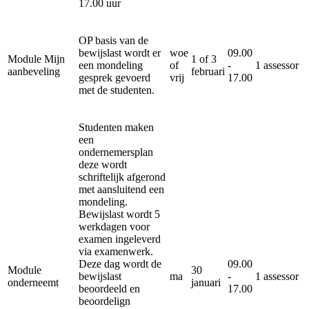
17.00 uur
OP basis van de
bewijslast wordt er
woe
09.00
Module Mijn
1 of 3
een mondeling
of
-
1 assessor
aanbeveling
februari
gesprek gevoerd
vrij
17.00
met de studenten.
Studenten maken
een
ondernemersplan
deze wordt
schriftelijk afgerond
met aansluitend een
mondeling.
Bewijslast wordt 5
werkdagen voor
examen ingeleverd
via examenwerk.
Deze dag wordt de
09.00
Module
30
bewijslast
ma
-
1 assessor
onderneemt
januari
beoordeeld en
17.00
beoordelign