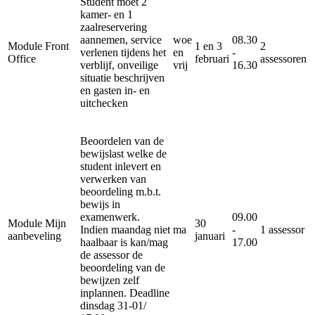
Student moet 2
kamer- en 1
zaalreservering
aannemen, service
woe
08.30
Module Front
1 en 3
2
verlenen tijdens het
en
-
Office
februari
assessoren
verblijf, onveilige
vrij
16.30
situatie beschrijven
en gasten in- en
uitchecken
Beoordelen van de
bewijslast welke de
student inlevert en
verwerken van
beoordeling m.b.t.
bewijs in
examenwerk.
09.00
Module Mijn
30
Indien maandag niet
ma
-
1 assessor
aanbeveling
januari
haalbaar is kan/mag
17.00
de assessor de
beoordeling van de
bewijzen zelf
inplannen. Deadline
dinsdag 31-01/