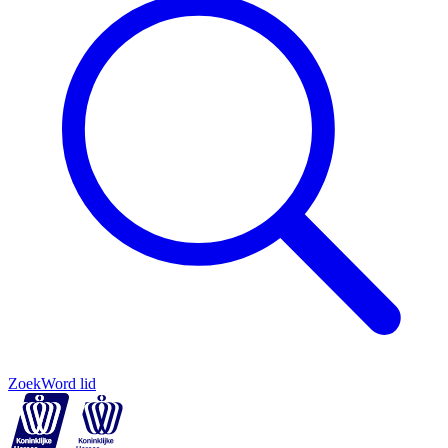
Zoek
Word lid