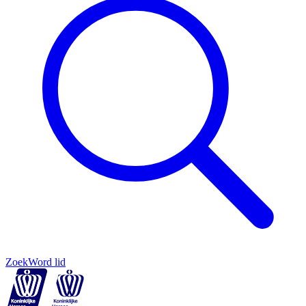
Zoek
Word lid