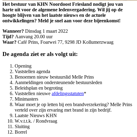
Het bestuur van KHN Noordoost Friesland nodigt jou van
harte uit voor de algemene ledenvergadering. Wil jij op de
hoogte blijven van het laatste nieuws en de actuele
ontwikkelingen? Meld je snel aan voor deze bijeenkomst!
Wanneer?
Dinsdag 1 maart 2022
Tijd?
Aanvang 20.00 uur
Waar?
Café Prins, Foarwei 77, 9298 JD Kollumerzwaag
De agenda ziet er als volgt uit:
Opening
Vaststellen agenda
Benoemen nieuw bestuurslid Melle Prins
Aanmeldingen ondersteunende bestuursleden
Beleidsplan en begroting
Vaststellen nieuwe
afdelingsstatuten
*
Minimasters
Waar moet je op letten bij een brandverzekering? Melle Prins
verteld over zijn ervaring met brand in zijn bedrijf.
Laatste Nieuws KHN
W.v.t.t.k. / Rondvraag
Sluiting
Borrel