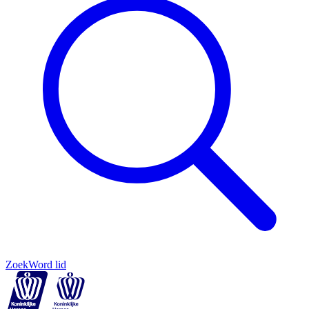
Zoek
Word lid