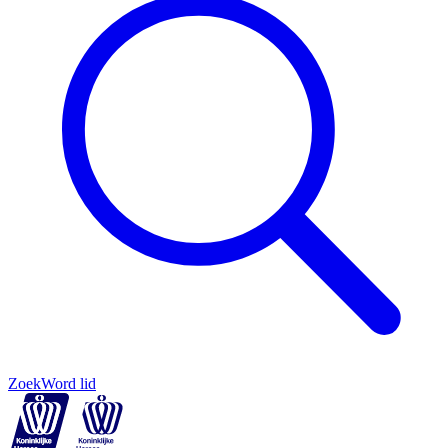
Zoek
Word lid