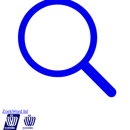
Zoek
Word lid