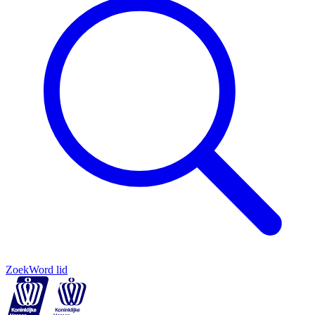
Zoek
Word lid