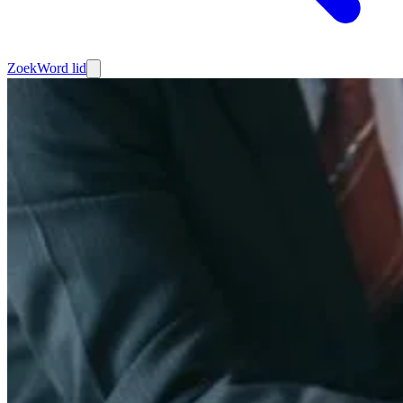
Zoek
Word lid