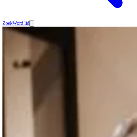
Zoek
Word lid