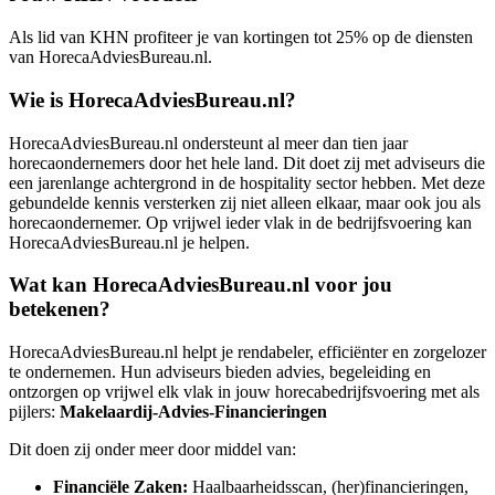
Als lid van KHN profiteer je van kortingen tot 25% op de diensten
van HorecaAdviesBureau.nl.
Wie is HorecaAdviesBureau.nl?
HorecaAdviesBureau.nl ondersteunt al meer dan tien jaar
horecaondernemers door het hele land. Dit doet zij met adviseurs die
een jarenlange achtergrond in de hospitality sector hebben. Met deze
gebundelde kennis versterken zij niet alleen elkaar, maar ook jou als
horecaondernemer. Op vrijwel ieder vlak in de bedrijfsvoering kan
HorecaAdviesBureau.nl je helpen.
Wat kan HorecaAdviesBureau.nl voor jou
betekenen?
HorecaAdviesBureau.nl helpt je rendabeler, efficiënter en zorgelozer
te ondernemen. Hun adviseurs bieden advies, begeleiding en
ontzorgen op vrijwel elk vlak in jouw horecabedrijfsvoering met als
pijlers:
Makelaardij-Advies-Financieringen
Dit doen zij onder meer door middel van:
Financiële Zaken:
Haalbaarheidsscan, (her)financieringen,