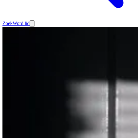
Zoek
Word lid