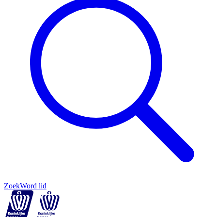
Zoek
Word lid