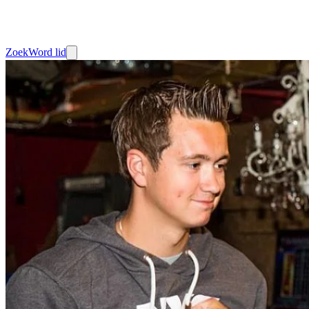
Zoek
Word lid