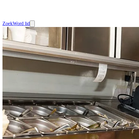
Zoek
Word lid