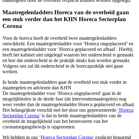
maatregelen door de overheid verplicht kunnen worden opgelegd.
Maatregelenladders Horeca van de overheid gaan
een stuk verder dan het KHN Horeca Sectorplan
Corona
Voor de horeca heeft de overheid twee maatregelenladders
ontwikkeld. Een maatregelenladder voor ‘Horeca ongeplaceerd’ en
een maatregelenladder voor ‘Horeca geplaceerd en afhaal’. Hierbij
heeft het kabinet niet uitgelegd waarom het onderscheid is gemaakt
en hoe dat onderscheid in de praktijk straks kan worden gemaakt.
Volgens ons zal dit onderscheid in de horecapraktijk niet gaan
werken.
In beide maatregelenladders gaat de overheid een stuk verder in
maatregelen en adviezen dan KHN
De maatregelenladder voor ‘Horeca ongeplaceerd’ gaat in de
mogelijkheden in de derde fase (de interventiemaatregelen) nog
weer verder dan de maatregelenladder Horeca geplaceerd en afhaal.
Het belangrijkste verschil met het door ons gepresenteerde
‘Horeca
Sectorplan Corona’
is dat in beide maatregelenladders van de
overheid de mogelijkheid van het herinvoeren van het
coronatoegangsbewijs is opgenomen.
Wij hebben in ons
‘Horeca Sectorplan Corona’
expliciet benoemd