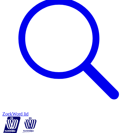
Zoek
Word lid