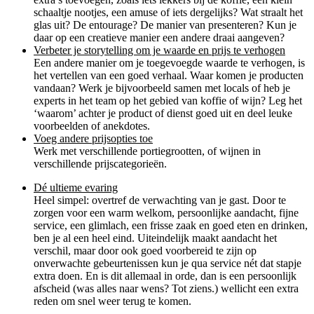
schaaltje nootjes, een amuse of iets dergelijks? Wat straalt het
glas uit? De entourage? De manier van presenteren? Kun je
daar op een creatieve manier een andere draai aangeven?
Verbeter je storytelling om je waarde en prijs te verhogen
Een andere manier om je toegevoegde waarde te verhogen, is
het vertellen van een goed verhaal. Waar komen je producten
vandaan? Werk je bijvoorbeeld samen met locals of heb je
experts in het team op het gebied van koffie of wijn? Leg het
‘waarom’ achter je product of dienst goed uit en deel leuke
voorbeelden of anekdotes.
Voeg andere prijsopties toe
Werk met verschillende portiegrootten, of wijnen in
verschillende prijscategorieën.
Dé ultieme evaring
Heel simpel: overtref de verwachting van je gast. Door te
zorgen voor een warm welkom, persoonlijke aandacht, fijne
service, een glimlach, een frisse zaak en goed eten en drinken,
ben je al een heel eind. Uiteindelijk maakt aandacht het
verschil, maar door ook goed voorbereid te zijn op
onverwachte gebeurtenissen kun je qua service nét dat stapje
extra doen. En is dit allemaal in orde, dan is een persoonlijk
afscheid (was alles naar wens? Tot ziens.) wellicht een extra
reden om snel weer terug te komen.