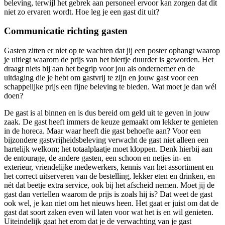
beleving, terwijl het gebrek aan personeel ervoor kan zorgen dat dit
niet zo ervaren wordt. Hoe leg je een gast dit uit?
Communicatie richting gasten
Gasten zitten er niet op te wachten dat jij een poster ophangt waarop
je uitlegt waarom de prijs van het biertje duurder is geworden. Het
draagt niets bij aan het begrip voor jou als ondernemer en de
uitdaging die je hebt om gastvrij te zijn en jouw gast voor een
schappelijke prijs een fijne beleving te bieden. Wat moet je dan wél
doen?
De gast is al binnen en is dus bereid om geld uit te geven in jouw
zaak. De gast heeft immers de keuze gemaakt om lekker te genieten
in de horeca. Maar waar heeft die gast behoefte aan? Voor een
bijzondere gastvrijheidsbeleving verwacht de gast niet alleen een
hartelijk welkom; het totaalplaatje moet kloppen. Denk hierbij aan
de entourage, de andere gasten, een schoon en netjes in- en
exterieur, vriendelijke medewerkers, kennis van het assortiment en
het correct uitserveren van de bestelling, lekker eten en drinken, en
nét dat beetje extra service, ook bij het afscheid nemen. Moet jij de
gast dan vertellen waarom de prijs is zoals hij is? Dat weet de gast
ook wel, je kan niet om het nieuws heen. Het gaat er juist om dat de
gast dat soort zaken even wil laten voor wat het is en wil genieten.
Uiteindelijk gaat het erom dat je de verwachting van je gast