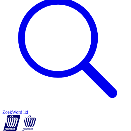
Zoek
Word lid