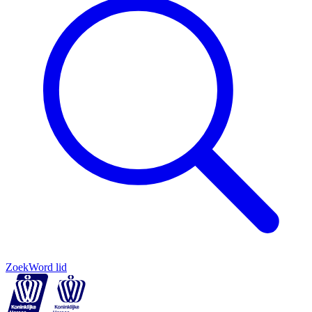
Zoek
Word lid