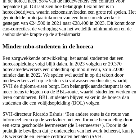
In de horeca heeft 58% van de medewerkers een contract voor
bepaalde tijd. Dit laat zien hoe belangrijk flexibiliteit is in
horecabedrijven, waarin seizoensinvloeden een grote rol spelen. Het
gemiddelde bruto jaarinkomen van een horecamedewerker is
gestegen van €24.500 in 2021 naar €28.400 in 2023. Dit komt door
cao-correcties, de verhoging van het wettelijk minimumloon en de
aanhoudende krapte op de arbeidsmarkt.
Minder mbo-studenten in de horeca
Een zorgwekkende ontwikkeling: het aantal studenten dat een
horecaopleiding volgt blijft dalen. In 2023 volgden er 29.370
horecamedewerkers een opleiding op mbo-niveau, zo’n 2.000
minder dan in 2022. We spelen wel actief in op dit tekort door
medewerkers zelf op te leiden via volwasseneneducatie, waarbij
SVH de diploma-eisen borgt. Een belangrijk aandachtspunt is om
meer focus te leggen op de BBL-route, waarbij studenten werken en
leren combineren. BBL-studenten blijven vaker in de horeca dan
studenten die een voltijdsopleiding (BOL) volgen.
SVH-directeur Ricardo Eshuis: ‘Een andere route is de route van
informeel leren op de werkvloer met een formele beoordeling door
een extra geschoolde leermeester (de Leermeester+). Door in de
praktijk te bewijzen dat je onderdelen van het werk beheerst, kun je
als werkende en lerende certificaten behalen (SVH-