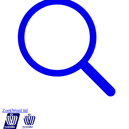
Zoek
Word lid