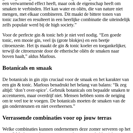
een verwarmend effect heeft, maar ook de eigenschap heeft om
smaken te verbinden. Het kan water en oliën, die van nature niet
mengen, met elkaar combineren. Dit maakt de bittere tonen van
tonic zachter en resulteert in een heerlijke combinatie die uiteindelijk
zelfs populair werd bij de high society.”
Voor de perfecte gin & tonic heb je niet veel nodig. “Een goede
tonic, een mooie gin, veel ijs (grote blokjes) en een beetje
citroenzeste. Het ijs maakt de gin & tonic koeler en toegankelijker,
terwijl de citroenzeste door de etherische oliën de smaken naar
boven haalt,” aldus Marlous.
Botanicals en smaak
De botanicals in gin zijn cruciaal voor de smaak en het karakter van
een gin & tonic. Marlous benadrukt het belang van balans: “Ik zeg
altijd: ‘don’t over-spice’. Gebruik botanicals om bepaalde smaken te
accentueren, maar overdrijf niet. Mensen hebben soms de neiging
om te veel toe te voegen. De botanicals moeten de smaken van de
gin ondersteunen en niet overheersen.”
Verrassende combinaties voor op jouw terras
Welke combinaties kunnen ondernemers deze zomer serveren op het