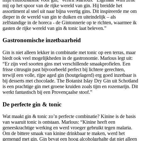
mij op het spoor van de rijke wereld van gin. Hij breidde het
assortiment al snel uit naar bijna veertig gins. Dit inspireerde me om
dieper in de wereld van gin te duiken en uiteindelijk – als
zelfstandige in de horeca - de Gintonnerie op te richten, waarmee ik
gasten de rijke wereld van gin & tonic laat beleven.”
Gastronomische inzetbaarheid
Gin is niet alleen lekker in combinatie met tonic op een terras, maar
biedt ook veel mogelijkheden in de gastronomie. Marlous legt uit:
“Er zijn veel soorten gins met verschillende smaakprofielen. Een
frisse citrusgin past bijvoorbeeld perfect bij lichtere gerechten,
terwijl een volle, rijpe aged gin (houtgelagerd) erg goed inzetbaar is
bij desserts met chocolade. The Botanist Islay Dry Gin uit Schotland
is een prachtige gin met groene kruiden zoals tijm en rozemarijn. Dit
werkt fantastisch bij een Provençaalse stoof.”
De perfecte gin & tonic
Wat maakt gin & tonic zo’n perfecte combinatie? Kinine is de basis
van waaruit tonic is ontstaan. Marlous: “Kinine heeft een
geneeskrachtige werking en werd vroeger gebruikt tegen malaria.
Om de bittere smaak van kinine drinkbaar te maken, werd het
gemengd met gin. Gin bevat een hoog alcoholgehalte dat niet alleen