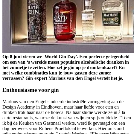
Op 8 juni vieren we 'World Gin Day'. Een perfecte gelegenheid
om een van ‘s werelds meest populaire alcoholische dranken in
het zonnetje te zetten. Hoe zet je gin op je drankenkaart? En
met welke combinaties kun je jouw gasten deze zomer
verrassen? Gin-expert Marlous van den Engel vertelt het je.
Enthousiasme voor gin
Marlous van den Engel studeerde industriële vormgeving aan de
Design Academy in Eindhoven, maar haar liefde voor eten en
drinken trok haar naar de horeca. Na haar studie werkte ze in à la
carte restaurants, waar ze de kunst van wijn en spijs ontdekte. “Toen
ik bij de Keuken van Gastmaal werkte, werd ik gevraagd om een
dag per week voor Rubens Proeflokaal te werken. Hier ontstond
mijn enthousiasme voor gin,” vertelt Marlous. “Eigenaar Wim zette