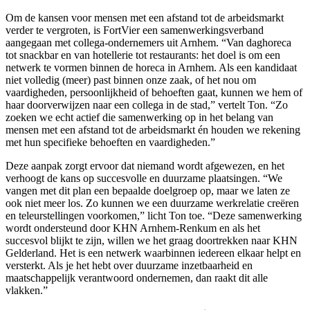
Om de kansen voor mensen met een afstand tot de arbeidsmarkt
verder te vergroten, is FortVier een samenwerkingsverband
aangegaan met collega-ondernemers uit Arnhem. “Van daghoreca
tot snackbar en van hotellerie tot restaurants: het doel is om een
netwerk te vormen binnen de horeca in Arnhem. Als een kandidaat
niet volledig (meer) past binnen onze zaak, of het nou om
vaardigheden, persoonlijkheid of behoeften gaat, kunnen we hem of
haar doorverwijzen naar een collega in de stad,” vertelt Ton. “Zo
zoeken we echt actief die samenwerking op in het belang van
mensen met een afstand tot de arbeidsmarkt én houden we rekening
met hun specifieke behoeften en vaardigheden.”
Deze aanpak zorgt ervoor dat niemand wordt afgewezen, en het
verhoogt de kans op succesvolle en duurzame plaatsingen. “We
vangen met dit plan een bepaalde doelgroep op, maar we laten ze
ook niet meer los. Zo kunnen we een duurzame werkrelatie creëren
en teleurstellingen voorkomen,” licht Ton toe. “Deze samenwerking
wordt ondersteund door KHN Arnhem-Renkum en als het
succesvol blijkt te zijn, willen we het graag doortrekken naar KHN
Gelderland. Het is een netwerk waarbinnen iedereen elkaar helpt en
versterkt. Als je het hebt over duurzame inzetbaarheid en
maatschappelijk verantwoord ondernemen, dan raakt dit alle
vlakken.”