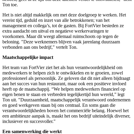
Ton toe.
Het is niet altijd makkelijk om met deze doelgroep te werken. Het
vereist tijd, geduld en inzet van alle betrokkenen; van het
management en collega’s, tot de gasten. Bij FortVier besteden ze
extra aandacht om uitval en negatieve werkervaringen te
voorkomen. Maar dit weegt allemaal ruimschoots op tegen de
beloning. "Deze werknemers blijven vaak jarenlang duurzaam
verbonden aan ons bedrijf," vertelt Ton.
Maatschappelijke impact
Het team van FortVier ziet het als hun verantwoordelijkheid om
medewerkers te helpen zich te ontwikkelen en te groeien, zowel
professioneel als persoonlijk. Ze geloven dat dit niet alleen bijdraagt
aan het succes van hun restaurant, maar ook een positieve invloed
heeft op de maatschappij. “We helpen medewerkers financieel op
eigen benen te staan en verbreden tegelijkertijd hun wereld,” legt
Ton uit. "Duurzaamheid, maatschappelijk verantwoord ondernemen
en goed werkgeven staan bij ons centraal. En soms gaan die
verantwoordelijkheden boven het commerciële belang. Hoewel het
een ambitieuze aanpak is, maakt het ons bedrijf uiteindelijk diverser,
inclusiever en succesvoller."
Een samenwerking die werkt