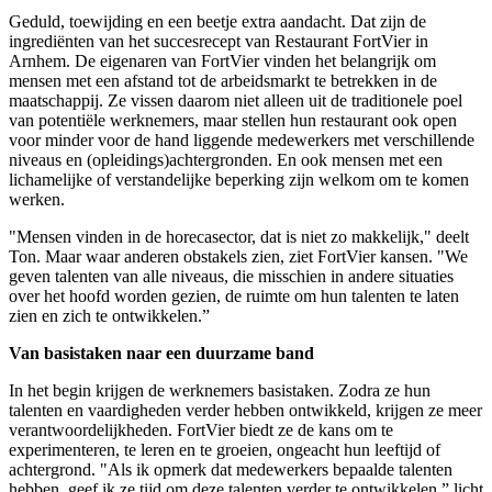
Geduld, toewijding en een beetje extra aandacht. Dat zijn de
ingrediënten van het succesrecept van Restaurant FortVier in
Arnhem. De eigenaren van FortVier vinden het belangrijk om
mensen met een afstand tot de arbeidsmarkt te betrekken in de
maatschappij. Ze vissen daarom niet alleen uit de traditionele poel
van potentiële werknemers, maar stellen hun restaurant ook open
voor minder voor de hand liggende medewerkers met verschillende
niveaus en (opleidings)achtergronden. En ook mensen met een
lichamelijke of verstandelijke beperking zijn welkom om te komen
werken.
"Mensen vinden in de horecasector, dat is niet zo makkelijk," deelt
Ton. Maar waar anderen obstakels zien, ziet FortVier kansen. "We
geven talenten van alle niveaus, die misschien in andere situaties
over het hoofd worden gezien, de ruimte om hun talenten te laten
zien en zich te ontwikkelen.”
Van basistaken naar een duurzame band
In het begin krijgen de werknemers basistaken. Zodra ze hun
talenten en vaardigheden verder hebben ontwikkeld, krijgen ze meer
verantwoordelijkheden. FortVier biedt ze de kans om te
experimenteren, te leren en te groeien, ongeacht hun leeftijd of
achtergrond. "Als ik opmerk dat medewerkers bepaalde talenten
hebben, geef ik ze tijd om deze talenten verder te ontwikkelen,” licht