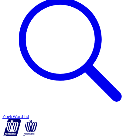
Zoek
Word lid