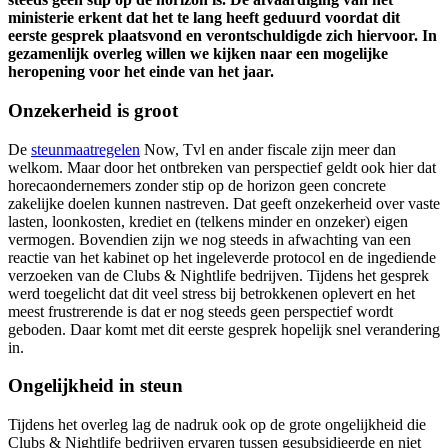
ministerie erkent dat het te lang heeft geduurd voordat dit
eerste gesprek plaatsvond en verontschuldigde zich hiervoor. In
gezamenlijk overleg willen we kijken naar een mogelijke
heropening voor het einde van het jaar.
Onzekerheid is groot
De
steunmaatregelen
Now, Tvl en ander fiscale zijn meer dan
welkom. Maar door het ontbreken van perspectief geldt ook hier dat
horecaondernemers zonder stip op de horizon geen concrete
zakelijke doelen kunnen nastreven. Dat geeft onzekerheid over vaste
lasten, loonkosten, krediet en (telkens minder en onzeker) eigen
vermogen. Bovendien zijn we nog steeds in afwachting van een
reactie van het kabinet op het ingeleverde protocol en de ingediende
verzoeken van de Clubs & Nightlife bedrijven. Tijdens het gesprek
werd toegelicht dat dit veel stress bij betrokkenen oplevert en het
meest frustrerende is dat er nog steeds geen perspectief wordt
geboden. Daar komt met dit eerste gesprek hopelijk snel verandering
in.
Ongelijkheid in steun
Tijdens het overleg lag de nadruk ook op de grote ongelijkheid die
Clubs & Nightlife bedrijven ervaren tussen gesubsidieerde en niet