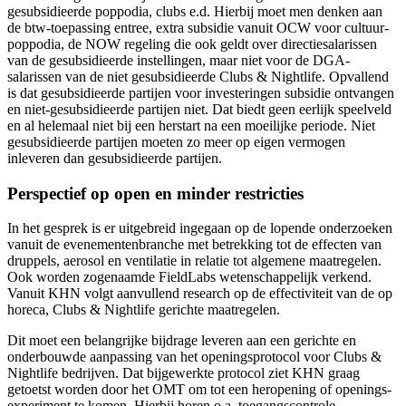
gesubsidieerde poppodia, clubs e.d. Hierbij moet men denken aan
de btw-toepassing entree, extra subsidie vanuit OCW voor cultuur-
poppodia, de NOW regeling die ook geldt over directiesalarissen
van de gesubsidieerde instellingen, maar niet voor de DGA-
salarissen van de niet gesubsidieerde Clubs & Nightlife. Opvallend
is dat gesubsidieerde partijen voor investeringen subsidie ontvangen
en niet-gesubsidieerde partijen niet. Dat biedt geen eerlijk speelveld
en al helemaal niet bij een herstart na een moeilijke periode. Niet
gesubsidieerde partijen moeten zo meer op eigen vermogen
inleveren dan gesubsidieerde partijen.
Perspectief op open en minder restricties
In het gesprek is er uitgebreid ingegaan op de lopende onderzoeken
vanuit de evenementenbranche met betrekking tot de effecten van
druppels, aerosol en ventilatie in relatie tot algemene maatregelen.
Ook worden zogenaamde FieldLabs wetenschappelijk verkend.
Vanuit KHN volgt aanvullend research op de effectiviteit van de op
horeca, Clubs & Nightlife gerichte maatregelen.
Dit moet een belangrijke bijdrage leveren aan een gerichte en
onderbouwde aanpassing van het openingsprotocol voor Clubs &
Nightlife bedrijven. Dat bijgewerkte protocol ziet KHN graag
getoetst worden door het OMT om tot een heropening of openings-
experiment te komen. Hierbij horen o.a. toegangscontrole,