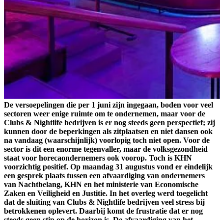
De versoepelingen die per 1 juni zijn ingegaan, boden voor veel
sectoren weer enige ruimte om te ondernemen, maar voor de
Clubs & Nightlife bedrijven is er nog steeds geen perspectief; zij
kunnen door de beperkingen als zitplaatsen en niet dansen ook
na vandaag (waarschijnlijk) voorlopig toch niet open. Voor de
sector is dit een enorme tegenvaller, maar de volksgezondheid
staat voor horecaondernemers ook voorop. Toch is KHN
voorzichtig positief. Op maandag 31 augustus vond er eindelijk
een gesprek plaats tussen een afvaardiging van ondernemers
van Nachtbelang, KHN en het ministerie van Economische
Zaken en Veiligheid en Justitie. In het overleg werd toegelicht
dat de sluiting van Clubs & Nightlife bedrijven veel stress bij
betrokkenen oplevert. Daarbij komt de frustratie dat er nog
steeds geen stip op de horizon is. De afvaardiging van het