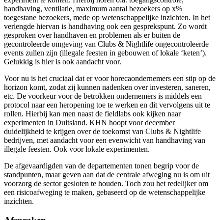
handhaving, ventilatie, maximum aantal bezoekers op x%
toegestane bezoekers, mede op wetenschappelijke inzichten. In het
verlengde hiervan is handhaving ook een gesprekspunt. Zo wordt
gesproken over handhaven en problemen als er buiten de
gecontroleerde omgeving van Clubs & Nightlife ongecontroleerde
events zullen zijn (illegale feesten in gebouwen of lokale ‘keten’).
Gelukkig is hier is ook aandacht voor.
Voor nu is het cruciaal dat er voor horecaondernemers een stip op de
horizon komt, zodat zij kunnen nadenken over investeren, saneren,
etc. De voorkeur voor de betrokken ondernemers is middels een
protocol naar een heropening toe te werken en dit vervolgens uit te
rollen. Hierbij kan men naast de fieldlabs ook kijken naar
experimenten in Duitsland. KHN hoopt voor december
duidelijkheid te krijgen over de toekomst van Clubs & Nightlife
bedrijven, met aandacht voor een evenwicht van handhaving van
illegale feesten. Ook voor lokale experimenten.
De afgevaardigden van de departementen tonen begrip voor de
standpunten, maar geven aan dat de centrale afweging nu is om uit
voorzorg de sector gesloten te houden. Toch zou het redelijker om
een risicoafweging te maken, gebaseerd op de wetenschappelijke
inzichten.