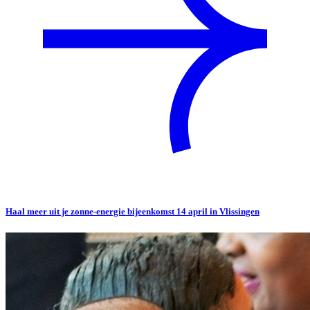
Haal meer uit je zonne-energie bijeenkomst 14 april in Vlissingen