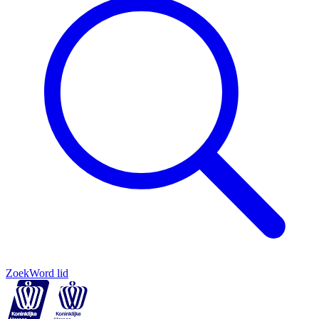
Zoek
Word lid