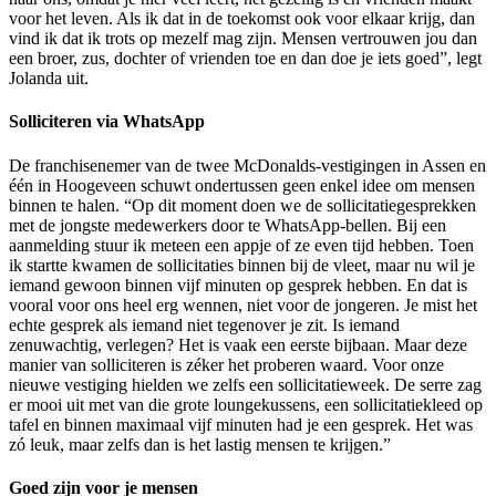
voor het leven. Als ik dat in de toekomst ook voor elkaar krijg, dan
vind ik dat ik trots op mezelf mag zijn. Mensen vertrouwen jou dan
een broer, zus, dochter of vrienden toe en dan doe je iets goed”, legt
Jolanda uit.
Solliciteren via WhatsApp
De franchisenemer van de twee McDonalds-vestigingen in Assen en
één in Hoogeveen schuwt ondertussen geen enkel idee om mensen
binnen te halen. “Op dit moment doen we de sollicitatiegesprekken
met de jongste medewerkers door te WhatsApp-bellen. Bij een
aanmelding stuur ik meteen een appje of ze even tijd hebben. Toen
ik startte kwamen de sollicitaties binnen bij de vleet, maar nu wil je
iemand gewoon binnen vijf minuten op gesprek hebben. En dat is
vooral voor ons heel erg wennen, niet voor de jongeren. Je mist het
echte gesprek als iemand niet tegenover je zit. Is iemand
zenuwachtig, verlegen? Het is vaak een eerste bijbaan. Maar deze
manier van solliciteren is zéker het proberen waard. Voor onze
nieuwe vestiging hielden we zelfs een sollicitatieweek. De serre zag
er mooi uit met van die grote loungekussens, een sollicitatiekleed op
tafel en binnen maximaal vijf minuten had je een gesprek. Het was
zó leuk, maar zelfs dan is het lastig mensen te krijgen.”
Goed zijn voor je mensen