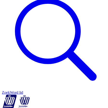
Zoek
Word lid