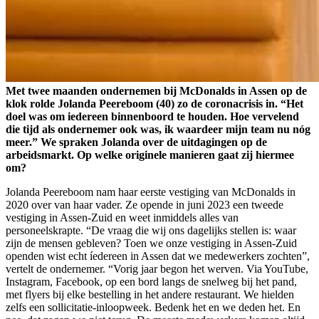
Met twee maanden ondernemen bij McDonalds in Assen op de
klok rolde Jolanda Peereboom (40) zo de coronacrisis in. “Het
doel was om iedereen binnenboord te houden. Hoe vervelend
die tijd als ondernemer ook was, ik waardeer mijn team nu nóg
meer.” We spraken Jolanda over de uitdagingen op de
arbeidsmarkt. Op welke originele manieren gaat zij hiermee
om?
Jolanda Peereboom nam haar eerste vestiging van McDonalds in
2020 over van haar vader. Ze opende in juni 2023 een tweede
vestiging in Assen-Zuid en weet inmiddels alles van
personeelskrapte. “De vraag die wij ons dagelijks stellen is: waar
zijn de mensen gebleven? Toen we onze vestiging in Assen-Zuid
openden wist echt íedereen in Assen dat we medewerkers zochten”,
vertelt de ondernemer. “Vorig jaar begon het werven. Via YouTube,
Instagram, Facebook, op een bord langs de snelweg bij het pand,
met flyers bij elke bestelling in het andere restaurant. We hielden
zelfs een sollicitatie-inloopweek. Bedenk het en we deden het. En