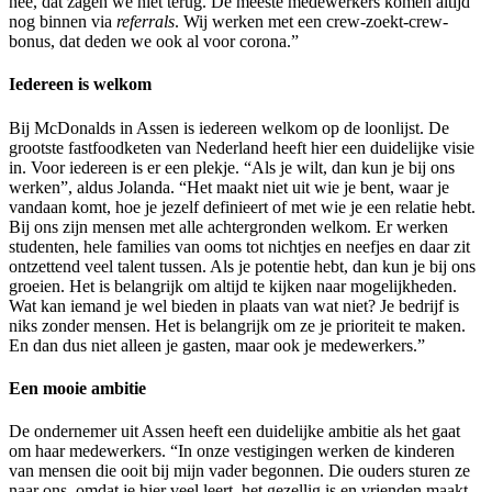
nee, dat zagen we niet terug. De meeste medewerkers komen altijd
nog binnen via
referrals
. Wij werken met een crew-zoekt-crew-
bonus, dat deden we ook al voor corona.”
Iedereen is welkom
Bij McDonalds in Assen is iedereen welkom op de loonlijst. De
grootste fastfoodketen van Nederland heeft hier een duidelijke visie
in. Voor iedereen is er een plekje. “Als je wilt, dan kun je bij ons
werken”, aldus Jolanda. “Het maakt niet uit wie je bent, waar je
vandaan komt, hoe je jezelf definieert of met wie je een relatie hebt.
Bij ons zijn mensen met alle achtergronden welkom. Er werken
studenten, hele families van ooms tot nichtjes en neefjes en daar zit
ontzettend veel talent tussen. Als je potentie hebt, dan kun je bij ons
groeien. Het is belangrijk om altijd te kijken naar mogelijkheden.
Wat kan iemand je wel bieden in plaats van wat niet? Je bedrijf is
niks zonder mensen. Het is belangrijk om ze je prioriteit te maken.
En dan dus niet alleen je gasten, maar ook je medewerkers.”
Een mooie ambitie
De ondernemer uit Assen heeft een duidelijke ambitie als het gaat
om haar medewerkers. “In onze vestigingen werken de kinderen
van mensen die ooit bij mijn vader begonnen. Die ouders sturen ze
naar ons, omdat je hier veel leert, het gezellig is en vrienden maakt