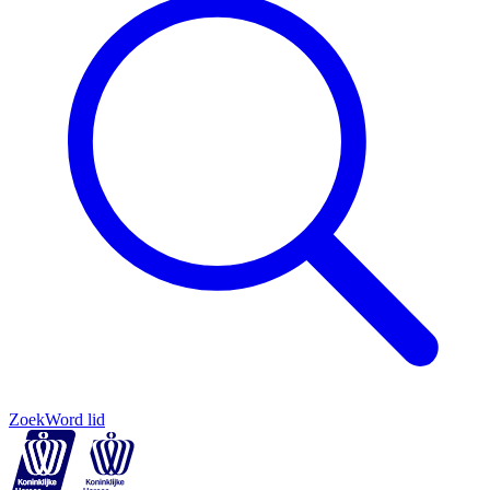
Zoek
Word lid