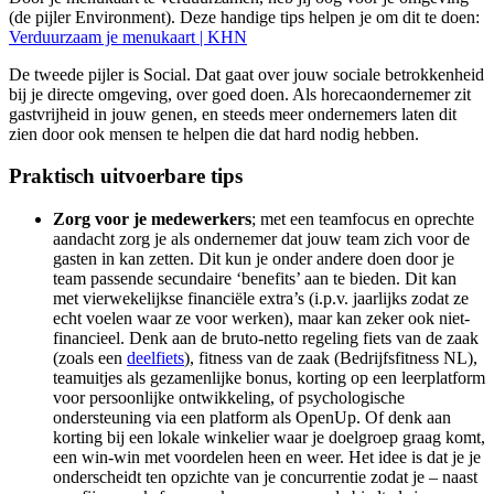
(de pijler Environment). Deze handige tips helpen je om dit te doen:
Verduurzaam je menukaart | KHN
De tweede pijler is Social. Dat gaat over jouw sociale betrokkenheid
bij je directe omgeving, over goed doen. Als horecaondernemer zit
gastvrijheid in jouw genen, en steeds meer ondernemers laten dit
zien door ook mensen te helpen die dat hard nodig hebben.
Praktisch uitvoerbare tips
Zorg voor je medewerkers
; met een teamfocus en oprechte
aandacht zorg je als ondernemer dat jouw team zich voor de
gasten in kan zetten. Dit kun je onder andere doen door je
team passende secundaire ‘benefits’ aan te bieden. Dit kan
met vierwekelijkse financiële extra’s (i.p.v. jaarlijks zodat ze
echt voelen waar ze voor werken), maar kan zeker ook niet-
financieel. Denk aan de bruto-netto regeling fiets van de zaak
(zoals een
deelfiets
), fitness van de zaak (Bedrijfsfitness NL),
teamuitjes als gezamenlijke bonus, korting op een leerplatform
voor persoonlijke ontwikkeling, of psychologische
ondersteuning via een platform als OpenUp. Of denk aan
korting bij een lokale winkelier waar je doelgroep graag komt,
een win-win met voordelen heen en weer. Het idee is dat je je
onderscheidt ten opzichte van je concurrentie zodat je – naast