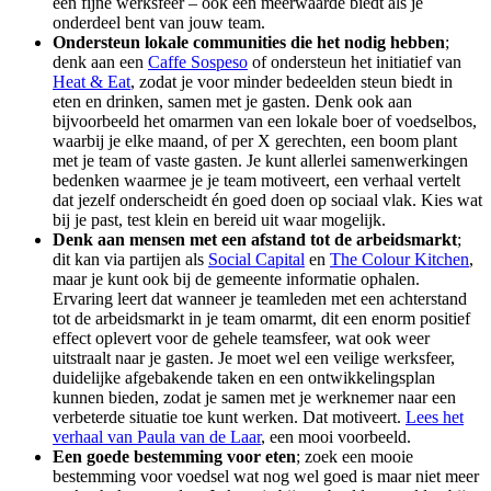
een fijne werksfeer – ook een meerwaarde biedt als je
onderdeel bent van jouw team.
Ondersteun lokale communities die het nodig hebben
;
denk aan een
Caffe Sospeso
of ondersteun het initiatief van
Heat & Eat
, zodat je voor minder bedeelden steun biedt in
eten en drinken, samen met je gasten. Denk ook aan
bijvoorbeeld het omarmen van een lokale boer of voedselbos,
waarbij je elke maand, of per X gerechten, een boom plant
met je team of vaste gasten. Je kunt allerlei samenwerkingen
bedenken waarmee je je team motiveert, een verhaal vertelt
dat jezelf onderscheidt én goed doen op sociaal vlak. Kies wat
bij je past, test klein en bereid uit waar mogelijk.
Denk aan mensen met een afstand tot de arbeidsmarkt
;
dit kan via partijen als
Social Capital
en
The Colour Kitchen
,
maar je kunt ook bij de gemeente informatie ophalen.
Ervaring leert dat wanneer je teamleden met een achterstand
tot de arbeidsmarkt in je team omarmt, dit een enorm positief
effect oplevert voor de gehele teamsfeer, wat ook weer
uitstraalt naar je gasten. Je moet wel een veilige werksfeer,
duidelijke afgebakende taken en een ontwikkelingsplan
kunnen bieden, zodat je samen met je werknemer naar een
verbeterde situatie toe kunt werken. Dat motiveert.
Lees het
verhaal van Paula van de Laar
, een mooi voorbeeld.
Een goede bestemming voor eten
; zoek een mooie
bestemming voor voedsel wat nog wel goed is maar niet meer