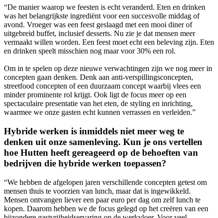
“De manier waarop we feesten is echt veranderd. Eten en drinken
was het belangrijkste ingrediënt voor een succesvolle middag of
avond. Vroeger was een feest geslaagd met een mooi diner of
uitgebreid buffet, inclusief desserts. Nu zie je dat mensen meer
vermaakt willen worden. Een feest moet echt een beleving zijn. Eten
en drinken speelt misschien nog maar voor 30% een rol.
Om in te spelen op deze nieuwe verwachtingen zijn we nog meer in
concepten gaan denken. Denk aan anti-verspillingsconcepten,
streetfood concepten of een duurzaam concept waarbij vlees een
minder prominente rol krijgt. Ook ligt de focus meer op een
spectaculaire presentatie van het eten, de styling en inrichting,
waarmee we onze gasten echt kunnen verrassen en verleiden.”
Hybride werken is inmiddels niet meer weg te
denken uit onze samenleving. Kun je ons vertellen
hoe Hutten heeft gereageerd op de behoeften van
bedrijven die hybride werken toepassen?
“We hebben de afgelopen jaren verschillende concepten getest om
mensen thuis te voorzien van lunch, maar dat is ingewikkeld.
Mensen ontvangen liever een paar euro per dag om zelf lunch te
kopen. Daarom hebben we de focus gelegd op het creëren van een
bijzondere gastvrijheidservaring op de werkvloer. Voor veel