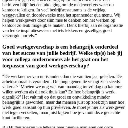
bedrijven blijft het een uitdaging om de medewerkers weer op
kantoor te krijgen. In veel bedrijfsrestaurants is de vrijdag
weggevallen en doordeweeks mag het spannender qua menu. Wij
helpen werkgevers door slim mee te denken om het werken op
kantoor zo leuk mogelijk te maken. Denk hierbij aan de organisatie
van leuke inspiratiesessies met iets lekkers en gezellige, goed
verzorgde borrels.”
Goed werkgeverschap is een belangrijk onderdeel
van het succes van jullie bedrijf. Welke tip(s) heb jij
voor collega-ondernemers als het gaat om het
toepassen van goed werkgeverschap?
“De werknemer van nu is anders dan die van tien jaar geleden. De
arbeidsmoraal is veranderd. De jonge generatie vraagt zich steeds
vaker af: ‘Moeten we nog wel van maandag tot vrijdag op kantoor
willen werken als dit ook thuis kan? En hoe belangrijk is werk
eigenlijk?’ Het valt mij op dat groei en ontwikkeling minder
belangrijk is geworden, maar dat mensen juist op zoek zijn naar hoe
werk goed aansluit op hun privéleven. Je moet je hier als werkgever
niet tegen verzetten, maar juist kijken hoe je vanuit deze gedachte
kunt faciliteren.
Bij Hutten zoeken we telkens naar nieuwe manieren om onze