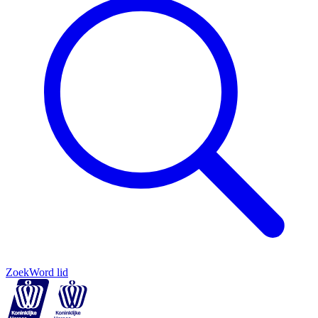
Zoek
Word lid