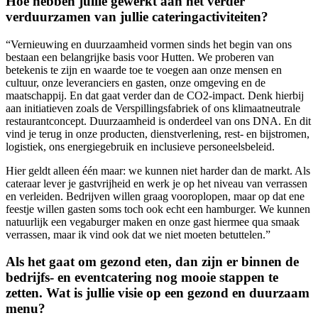
Hoe hebben jullie gewerkt aan het verder
verduurzamen van jullie cateringactiviteiten?
“Vernieuwing en duurzaamheid vormen sinds het begin van ons
bestaan een belangrijke basis voor Hutten. We proberen van
betekenis te zijn en waarde toe te voegen aan onze mensen en
cultuur, onze leveranciers en gasten, onze omgeving en de
maatschappij. En dat gaat verder dan de CO2-impact. Denk hierbij
aan initiatieven zoals de Verspillingsfabriek of ons klimaatneutrale
restaurantconcept. Duurzaamheid is onderdeel van ons DNA. En dit
vind je terug in onze producten, dienstverlening, rest- en bijstromen,
logistiek, ons energiegebruik en inclusieve personeelsbeleid.
Hier geldt alleen één maar: we kunnen niet harder dan de markt. Als
cateraar lever je gastvrijheid en werk je op het niveau van verrassen
en verleiden. Bedrijven willen graag vooroplopen, maar op dat ene
feestje willen gasten soms toch ook echt een hamburger. We kunnen
natuurlijk een vegaburger maken en onze gast hiermee qua smaak
verrassen, maar ik vind ook dat we niet moeten betuttelen.”
Als het gaat om gezond eten, dan zijn er binnen de
bedrijfs- en eventcatering nog mooie stappen te
zetten. Wat is jullie visie op een gezond en duurzaam
menu?