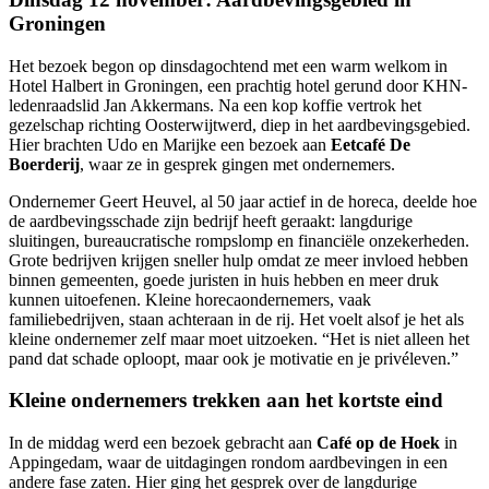
Groningen
Het bezoek begon op dinsdagochtend met een warm welkom in
Hotel Halbert in Groningen, een prachtig hotel gerund door KHN-
ledenraadslid Jan Akkermans. Na een kop koffie vertrok het
gezelschap richting Oosterwijtwerd, diep in het aardbevingsgebied.
Hier brachten Udo en Marijke een bezoek aan
Eetcafé De
Boerderij
, waar ze in gesprek gingen met ondernemers.
Ondernemer Geert Heuvel, al 50 jaar actief in de horeca, deelde hoe
de aardbevingsschade zijn bedrijf heeft geraakt: langdurige
sluitingen, bureaucratische rompslomp en financiële onzekerheden.
Grote bedrijven krijgen sneller hulp omdat ze meer invloed hebben
binnen gemeenten, goede juristen in huis hebben en meer druk
kunnen uitoefenen. Kleine horecaondernemers, vaak
familiebedrijven, staan achteraan in de rij. Het voelt alsof je het als
kleine ondernemer zelf maar moet uitzoeken. “Het is niet alleen het
pand dat schade oploopt, maar ook je motivatie en je privéleven.”
Kleine ondernemers trekken aan het kortste eind
In de middag werd een bezoek gebracht aan
Café op de Hoek
in
Appingedam, waar de uitdagingen rondom aardbevingen in een
andere fase zaten. Hier ging het gesprek over de langdurige