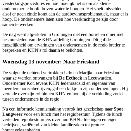
versterkingsprocedures en hoe moeilijk het is om als kleine
ondernemer je hoofd boven water te houden. Het voelt misschien
alsof er geen einde komt aan de aardbevingsproblematiek, maar er is
hoop. De ondernemers laten zien hoe veerkrachtig ze zijn door
samen te werken.
De dag werd afgesloten in Groningen met een borrel en diner met
bestuursleden van de KHN-afdeling Groningen. Dit gaf de
mogelijkheid om ervaringen van ondernemers in de regio breder te
bespreken en KHN’s rol daarin te belichten.
Woensdag 13 november: Naar Friesland
De volgende ochtend vertrokken Udo en Marijke naar Friesland,
waar ze werden ontvangen bij
De Eethoek
in Leeuwarden.
Ondernemer Kor, tevens KHN-ledenraadslid en eigenaar van
meerdere horecabedrijven, gaf een kijkje in zijn ondernemingen. Hij
vertelde over zijn rol binnen KHN en hoe hij de verbinding zoekt
tussen ondernemers in de regio.
Na een informele kennismaking vertrok het gezelschap naar
Spot
Langweer
voor een lunch met het regiobestuur. Tijdens de lunch
vertelden regiobestuurders over hun KHN-afdelingen en eigen
bedrijven, variërend van kleine familiezaken tot grotere
horecagelegenheden.