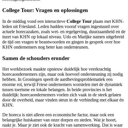
College Tour: Vragen en oplossingen
In de middag vond een interactieve
College Tour
plaats met KHN-
leden uit Friesland. Leden hadden vooraf vragen ingestuurd over
actuele horecazaken, zoals wet- en regelgeving, duurzaamheid en de
inzet van KHN op lokaal niveau. Udo en Marijke namen uitgebreid
de tijd om vragen te beantwoorden en gingen in gesprek over hoe
KHN ondernemers nog beter kan ondersteunen.
Samen de schouders eronder
Het werkbezoek maakte opnieuw duidelijk hoe veerkrachtig
horecaondernemers zijn, maar ook hoeveel ondersteuning zij nodig
hebben. In Groningen speelt de aardbevingsproblematiek een
enorme rol, terwijl Friese ondernemers worstelen met de dynamiek
tussen toerisme en lokale belangen. In beide provincies is het
duidelijk: horecaondernemers voelen zich vaak in de steek gelaten
door de overheid, maar vinden steun in de verbinding met elkaar én
KHN.
De horeca is niet alleen een economische factor, maar ook een
belangrijke huiskamer van onze dorpen en steden. Wat je hoort,
raakt je. Maar je ziet ook de kracht van samenwerking. Dat is waar