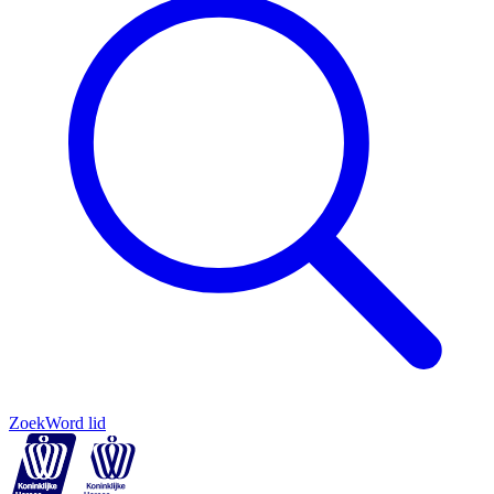
Zoek
Word lid