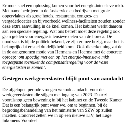
Er moet snel een oplossing komen voor het energie-intensieve mkb.
Met name bedrijven in de fastservice en bedrijven met grote
oppervlaktes als grote hotels, restaurants, congres- en
vergaderlocaties en bijvoorbeeld wellness-faciliteiten zouden zonder
deze extra aanvulling in de knel komen. Het kabinet werkt daarom
aan een speciale regeling. Wat ons betreft moet deze regeling ook
gaan gelden voor energie-intensieve delen van de horeca. De
noodzaak is bij de politiek bekend, ze zijn er mee bezig, maar het is
belangrijk dat er snel duidelijkheid komt. Ook die erkenning zat de
in de aangenomen motie van Hermans en Heerma met de concrete
oproep: ‘
om spoedig met een op het energie-intensieve mkb
toegespitste toereikende compensatieregeling voor de vaste
energielasten te komen’.
Gestegen werkgeverslasten blijft punt van aandacht
De afgelopen periode vroegen we ook aandacht voor de
werkgeverslasten die stijgen met ingang van 2023. Daar zit
vooralsnog geen beweging in bij het kabinet en de Tweede Kamer.
Dat is een belangrijk punt waar we, om te beginnen, bij de
begrotingsbehandeling van het ministerie van SZW op zullen
inzetten. Concreet zetten we in op een nieuwe LIV, het Lage
Inkomens Voordeel.