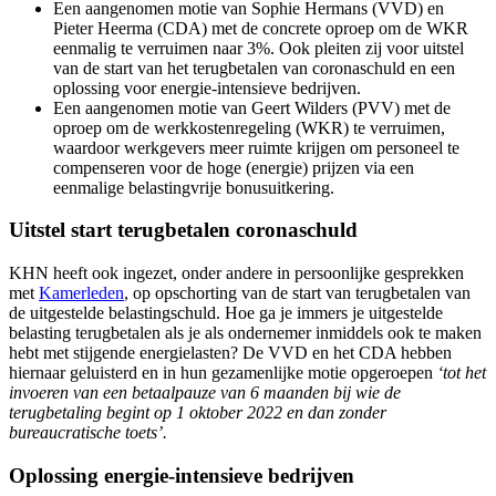
Een aangenomen motie van Sophie Hermans (VVD) en
Pieter Heerma (CDA) met de concrete oproep om de WKR
eenmalig te verruimen naar 3%. Ook pleiten zij voor uitstel
van de start van het terugbetalen van coronaschuld en een
oplossing voor energie-intensieve bedrijven.
Een aangenomen motie van Geert Wilders (PVV) met de
oproep om de werkkostenregeling (WKR) te verruimen,
waardoor werkgevers meer ruimte krijgen om personeel te
compenseren voor de hoge (energie) prijzen via een
eenmalige belastingvrije bonusuitkering.
Uitstel start terugbetalen coronaschuld
KHN heeft ook ingezet, onder andere in persoonlijke gesprekken
met
Kamerleden
, op opschorting van de start van terugbetalen van
de uitgestelde belastingschuld. Hoe ga je immers je uitgestelde
belasting terugbetalen als je als ondernemer inmiddels ook te maken
hebt met stijgende energielasten? De VVD en het CDA hebben
hiernaar geluisterd en in hun gezamenlijke motie opgeroepen
‘tot het
invoeren van een betaalpauze van 6 maanden bij wie de
terugbetaling begint op 1 oktober 2022 en dan zonder
bureaucratische toets’.
Oplossing energie-intensieve bedrijven