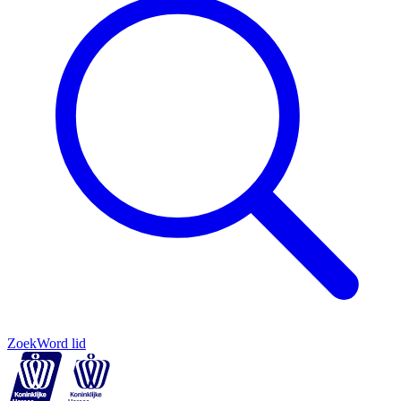
Zoek
Word lid