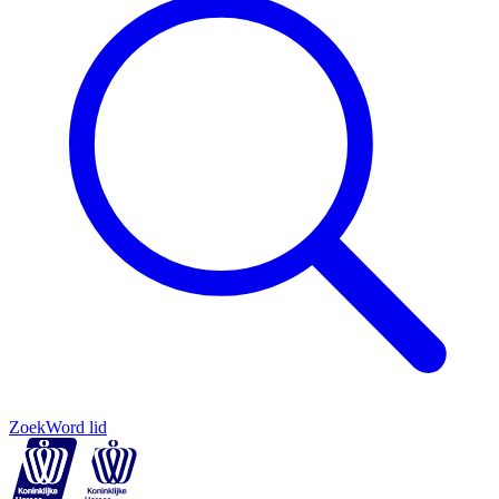
Zoek
Word lid