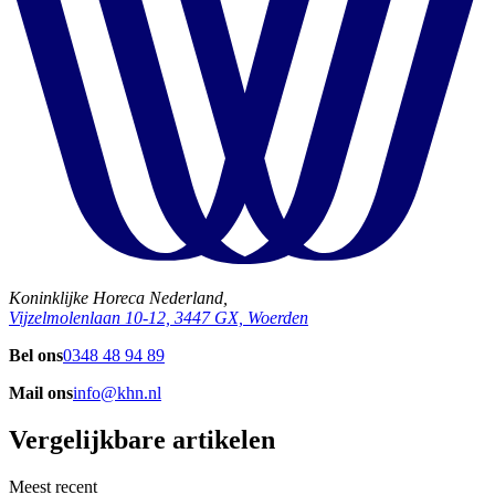
Koninklijke Horeca Nederland,
Vijzelmolenlaan 10-12, 3447 GX, Woerden
Bel ons
0348 48 94 89
Mail ons
info@khn.nl
Vergelijkbare artikelen
Meest recent