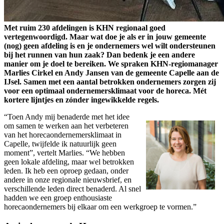
Met ruim 230 afdelingen is KHN regionaal goed
vertegenwoordigd. Maar wat doe je als er in jouw gemeente
(nog) geen afdeling is en je ondernemers wel wilt ondersteunen
bij het runnen van hun zaak? Dan bedenk je een andere
manier om je doel te bereiken. We spraken KHN-regiomanager
Marlies Cirkel en Andy Jansen van de gemeente Capelle aan de
IJsel. Samen met een aantal betrokken ondernemers zorgen zij
voor een optimaal ondernemersklimaat voor de horeca. Mét
kortere lijntjes en zónder ingewikkelde regels.
“Toen Andy mij benaderde met het idee
om samen te werken aan het verbeteren
van het horecaondernemersklimaat in
Capelle, twijfelde ik natuurlijk geen
moment”, vertelt Marlies. “We hebben
geen lokale afdeling, maar wel betrokken
leden. Ik heb een oproep gedaan, onder
andere in onze regionale nieuwsbrief, en
verschillende leden direct benaderd. Al snel
hadden we een groep enthousiaste
horecaondernemers bij elkaar om een werkgroep te vormen.”