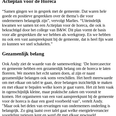
Actieplan voor de Horeca
“Samen gingen we in gesprek met de gemeente. Dat waren hele
goede en positieve gesprekken over de thema’s die voor
ondernemers belangrijk zijn”, vervolgt Marlies. “Uiteindelijk
kwamen we samen tot een Actieplan voor de horeca, die ook is
bekrachtigd door het college van B&W. Dit plan vormt de basis
voor alle gesprekken die we hebben als werkgroep. En we hebben
nu ook een vast aanspreekpunt bij de gemeente, dat is heel fijn want
zo kunnen we snel schakelen.”
Gezamenlijk belang
Ook Andy ziet de waarde van de samenwerking: ‘De horecasector
en gemeente hebben een gezamenlijk belang om de horeca te laten
floreren. We moeten het echt samen doen, al zijn er naast
gezamenlijke belangen ook soms verschillen. Het heeft meerwaarde
om met elkaar om tafel te gaan, deze belangen inzichtelijk te maken
en met elkaar te bepalen welke koers je gaat varen. Het zit hem vaak
in ogenschijnlijk kleine, maar praktische zaken om vooruit te
komen. Het organiseren van een vast aanspreekpunt bij de gemeente
voor de horeca is daar een goed voorbeeld van", vertelt Andy.
"Maar ook het delen van ervaringen van ondernemers onderling is
belangrijk. Zo ging laatst over tafel gaat welke energieleverancier
voordelige tarieven kent en werd dit met elkaar gewisseld.