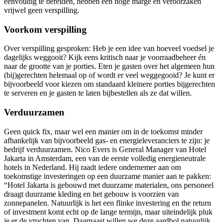
eenvoudig te bereiden, hebben een hoge marge én veroorzaken
vrijwel geen verspilling.
Voorkom verspilling
Over verspilling gesproken: Heb je een idee van hoeveel voedsel je
dagelijks weggooit? Kijk eens kritisch naar je voorraadbeheer én
naar de grootte van je porties. Eten je gasten over het algemeen hun
(bij)gerechten helemaal op of wordt er veel weggegooid? Je kunt er
bijvoorbeeld voor kiezen om standaard kleinere porties bijgerechten
te serveren en je gasten te laten bijbestellen als ze dat willen.
Verduurzamen
Geen quick fix, maar wel een manier om in de toekomst minder
afhankelijk van bijvoorbeeld gas- en energieleveranciers te zijn: je
bedrijf verduurzamen. Nico Evers is General Manager van Hotel
Jakarta in Amsterdam, een van de eerste volledig energieneutrale
hotels in Nederland. Hij raadt iedere ondernemer aan om
toekomstige investeringen op een duurzame manier aan te pakken:
“Hotel Jakarta is gebouwd met duurzame materialen, ons personeel
draagt duurzame kleding en het gebouw is voorzien van
zonnepanelen. Natuurlijk is het een flinke investering en the return
of investment komt echt op de lange termijn, maar uiteindelijk pluk
je er de vruchten van. Daarnaast willen we deze aardbol natuurlijk