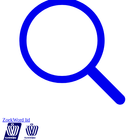
Zoek
Word lid