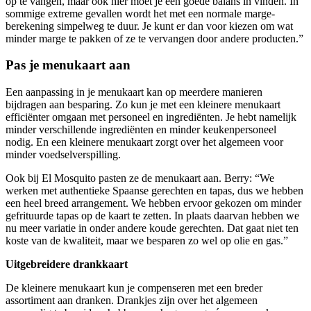
op te vangen, maar ook hier moet je een goede balans in vinden. In
sommige extreme gevallen wordt het met een normale marge-
berekening simpelweg te duur. Je kunt er dan voor kiezen om wat
minder marge te pakken of ze te vervangen door andere producten.”
Pas je menukaart aan
Een aanpassing in je menukaart kan op meerdere manieren
bijdragen aan besparing. Zo kun je met een kleinere menukaart
efficiënter omgaan met personeel en ingrediënten. Je hebt namelijk
minder verschillende ingrediënten en minder keukenpersoneel
nodig. En een kleinere menukaart zorgt over het algemeen voor
minder voedselverspilling.
Ook bij El Mosquito pasten ze de menukaart aan. Berry: “We
werken met authentieke Spaanse gerechten en tapas, dus we hebben
een heel breed arrangement. We hebben ervoor gekozen om minder
gefrituurde tapas op de kaart te zetten. In plaats daarvan hebben we
nu meer variatie in onder andere koude gerechten. Dat gaat niet ten
koste van de kwaliteit, maar we besparen zo wel op olie en gas.”
Uitgebreidere drankkaart
De kleinere menukaart kun je compenseren met een breder
assortiment aan dranken. Drankjes zijn over het algemeen