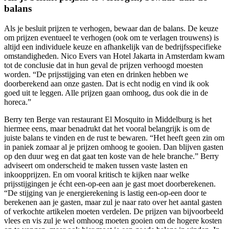
balans
Als je besluit prijzen te verhogen, bewaar dan de balans. De keuze
om prijzen eventueel te verhogen (ook om te verlagen trouwens) is
altijd een individuele keuze en afhankelijk van de bedrijfsspecifieke
omstandigheden. Nico Evers van Hotel Jakarta in Amsterdam kwam
tot de conclusie dat in hun geval de prijzen verhoogd moesten
worden. “De prijsstijging van eten en drinken hebben we
doorberekend aan onze gasten. Dat is echt nodig en vind ik ook
goed uit te leggen. Alle prijzen gaan omhoog, dus ook die in de
horeca.”
Berry ten Berge van restaurant El Mosquito in Middelburg is het
hiermee eens, maar benadrukt dat het vooral belangrijk is om de
juiste balans te vinden en de rust te bewaren. “Het heeft geen zin om
in paniek zomaar al je prijzen omhoog te gooien. Dan blijven gasten
op den duur weg en dat gaat ten koste van de hele branche.” Berry
adviseert om onderscheid te maken tussen vaste lasten en
inkoopprijzen. En om vooral kritisch te kijken naar welke
prijsstijgingen je écht een-op-een aan je gast moet doorberekenen.
“De stijging van je energierekening is lastig een-op-een door te
berekenen aan je gasten, maar zul je naar rato over het aantal gasten
of verkochte artikelen moeten verdelen. De prijzen van bijvoorbeeld
vlees en vis zul je wel omhoog moeten gooien om de hogere kosten