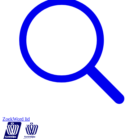
Zoek
Word lid