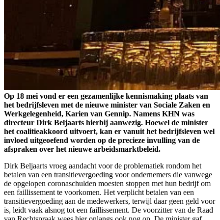
Op 18 mei vond er een gezamenlijke kennismaking plaats van
het bedrijfsleven met de nieuwe minister van Sociale Zaken en
Werkgelegenheid, Karien van Gennip. Namens KHN was
directeur Dirk Beljaarts hierbij aanwezig. Hoewel de minister
het coalitieakkoord uitvoert, kan er vanuit het bedrijfsleven wel
invloed uitgeoefend worden op de precieze invulling van de
afspraken over het nieuwe arbeidsmarktbeleid.
Dirk Beljaarts vroeg aandacht voor de problematiek rondom het
betalen van een transitievergoeding voor ondernemers die vanwege
de opgelopen coronaschulden moesten stoppen met hun bedrijf om
een faillissement te voorkomen. Het verplicht betalen van een
transitievergoeding aan de medewerkers, terwijl daar geen geld voor
is, leidt vaak alsnog tot een faillissement. De voorzitter van de Raad
van Rechtspraak wees hier onlangs ook nog op. De minister gaf