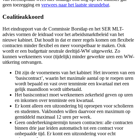
geen toezegging en
verwees naar het laatste steundebat
.
Coalitieakkoord
Het eindrapport van de Commissie Borstlap en het SER MLT-
advies vormen de leidraad voor het arbeidsmarktbeleid van het
nieuwe kabinet. Dat houdt in dat er meer regels komen om flexibele
contracten minder flexibel en meer voorspelbaar te maken. Ook
wordt er een budgettair neutrale deeltijd-WW uitgewerkt. Zo
kunnen werknemers voor (tijdelijk) minder gewerkte uren een WW-
uitkering ontvangen.
Dit zijn de voornemens van het kabinet: Het invoeren van een
‘basiscontract’, waarin het maximale aantal op te roepen uren
wordt bepaald en vast over tenminste een kwartaal met een
gelijk maandloon wordt uitbetaald.
Het basiscontract moet werknemers zekerheid geven op uren
en inkomen over tenminste een kwartaal.
Er komt alleen een uitzondering bij oproepen voor scholieren
en studenten. Vakbonden willen daarvoor een maximum op
gemiddeld maximaal 12 uren per week.
Geen onderbrekingstermijn tussen contracten: alle contracten
binnen drie jaar leiden automatisch tot een contract voor
onbepaalde tijd. Er komt een uitzondering voor echt