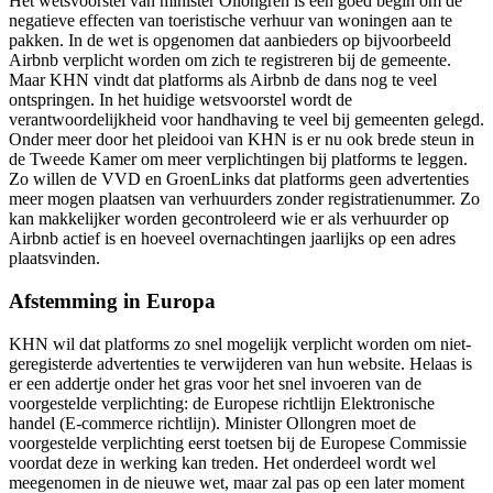
Het wetsvoorstel van minister Ollongren is een goed begin om de
negatieve effecten van toeristische verhuur van woningen aan te
pakken. In de wet is opgenomen dat aanbieders op bijvoorbeeld
Airbnb verplicht worden om zich te registreren bij de gemeente.
Maar KHN vindt dat platforms als Airbnb de dans nog te veel
ontspringen. In het huidige wetsvoorstel wordt de
verantwoordelijkheid voor handhaving te veel bij gemeenten gelegd.
Onder meer door het pleidooi van KHN is er nu ook brede steun in
de Tweede Kamer om meer verplichtingen bij platforms te leggen.
Zo willen de VVD en GroenLinks dat platforms geen advertenties
meer mogen plaatsen van verhuurders zonder registratienummer. Zo
kan makkelijker worden gecontroleerd wie er als verhuurder op
Airbnb actief is en hoeveel overnachtingen jaarlijks op een adres
plaatsvinden.
Afstemming in Europa
KHN wil dat platforms zo snel mogelijk verplicht worden om niet-
geregisterde advertenties te verwijderen van hun website. Helaas is
er een addertje onder het gras voor het snel invoeren van de
voorgestelde verplichting: de Europese richtlijn Elektronische
handel (E-commerce richtlijn). Minister Ollongren moet de
voorgestelde verplichting eerst toetsen bij de Europese Commissie
voordat deze in werking kan treden. Het onderdeel wordt wel
meegenomen in de nieuwe wet, maar zal pas op een later moment