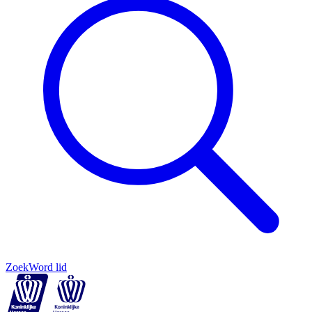
Zoek
Word lid