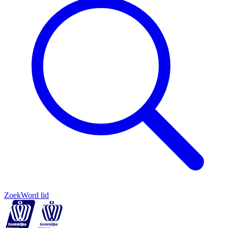
Zoek
Word lid