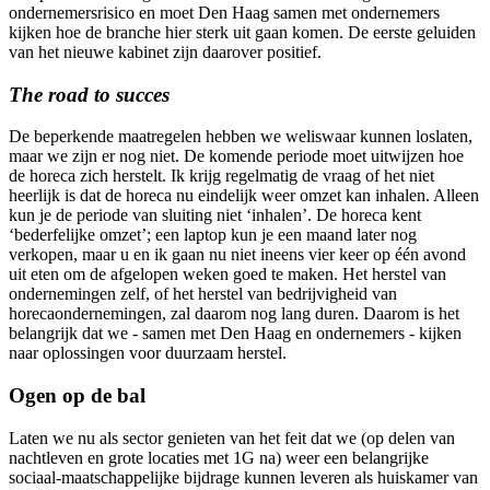
ondernemersrisico en moet Den Haag samen met ondernemers
kijken hoe de branche hier sterk uit gaan komen. De eerste geluiden
van het nieuwe kabinet zijn daarover positief.
The road to succes
De beperkende maatregelen hebben we weliswaar kunnen loslaten,
maar we zijn er nog niet. De komende periode moet uitwijzen hoe
de horeca zich herstelt. Ik krijg regelmatig de vraag of het niet
heerlijk is dat de horeca nu eindelijk weer omzet kan inhalen. Alleen
kun je de periode van sluiting niet ‘inhalen’. De horeca kent
‘bederfelijke omzet’; een laptop kun je een maand later nog
verkopen, maar u en ik gaan nu niet ineens vier keer op één avond
uit eten om de afgelopen weken goed te maken. Het herstel van
ondernemingen zelf, of het herstel van bedrijvigheid van
horecaondernemingen, zal daarom nog lang duren. Daarom is het
belangrijk dat we - samen met Den Haag en ondernemers - kijken
naar oplossingen voor duurzaam herstel.
Ogen op de bal
Laten we nu als sector genieten van het feit dat we (op delen van
nachtleven en grote locaties met 1G na) weer een belangrijke
sociaal-maatschappelijke bijdrage kunnen leveren als huiskamer van