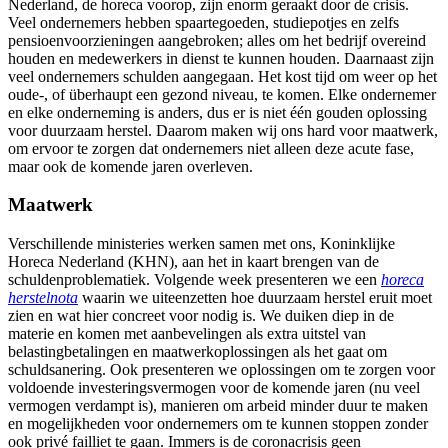
Nederland, de horeca voorop, zijn enorm geraakt door de crisis.
Veel ondernemers hebben spaartegoeden, studiepotjes en zelfs
pensioenvoorzieningen aangebroken; alles om het bedrijf overeind
houden en medewerkers in dienst te kunnen houden. Daarnaast zijn
veel ondernemers schulden aangegaan. Het kost tijd om weer op het
oude-, of überhaupt een gezond niveau, te komen. Elke ondernemer
en elke onderneming is anders, dus er is niet één gouden oplossing
voor duurzaam herstel. Daarom maken wij ons hard voor maatwerk,
om ervoor te zorgen dat ondernemers niet alleen deze acute fase,
maar ook de komende jaren overleven.
Maatwerk
Verschillende ministeries werken samen met ons, Koninklijke
Horeca Nederland (KHN), aan het in kaart brengen van de
schuldenproblematiek. Volgende week presenteren we een
horeca
herstelnota
waarin we uiteenzetten hoe duurzaam herstel eruit moet
zien en wat hier concreet voor nodig is. We duiken diep in de
materie en komen met aanbevelingen als extra uitstel van
belastingbetalingen en maatwerkoplossingen als het gaat om
schuldsanering. Ook presenteren we oplossingen om te zorgen voor
voldoende investeringsvermogen voor de komende jaren (nu veel
vermogen verdampt is), manieren om arbeid minder duur te maken
en mogelijkheden voor ondernemers om te kunnen stoppen zonder
ook privé failliet te gaan. Immers is de coronacrisis geen