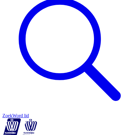
Zoek
Word lid