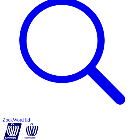
Zoek
Word lid