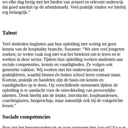
we elke dag bezig met het bieden van actueel en relevant onderwijs
dat goed aansluit op de arbeidsmarkt. Veel praktijk vinden we hierbij
erg belangrijk.”
Talent
Veel studenten beginnen aan hun opleiding met weinig tot geen
kennis van de hospitality branche. Suzanne: “We zien veel jongeren
zoeken; ze weten vaak nog niet wat het betekent om te leren en te
werken in deze sector. Tijdens hun opleiding werken studenten aan
sociale competenties, kennis en vaardigheden. Ze volgen ook
generieke vakken. Wij werken met het onderwijsconcept
praktijkleren, waarbij binnen én buiten school leren centraal staan.
Kortom, praktijk en handelen zijn de basis om kennis en
vaardigheden op te doen. Op verschillende momenten tijdens de
opleiding is er aandacht voor de ontwikkeling van persoonlijke
talenten. Denk hierbij aan de intake, introductie, loopbaanlessen,
coachingsuren, burgerschap, maar natuurlijk ook bij de vakgerichte
lessen.”
Sociale competencies
Hoe ziet het beroepsonderwijs er over ongeveer tien jaar uit? En wat