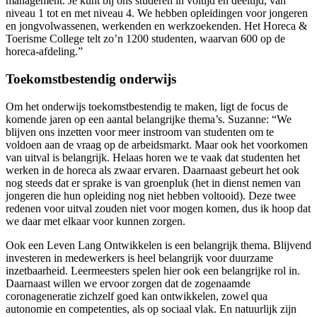
management. Je kunt bij ons studeren in voltijd en deeltijd, van
niveau 1 tot en met niveau 4. We hebben opleidingen voor jongeren
en jongvolwassenen, werkenden en werkzoekenden. Het Horeca &
Toerisme College telt zo’n 1200 studenten, waarvan 600 op de
horeca-afdeling.”
Toekomstbestendig onderwijs
Om het onderwijs toekomstbestendig te maken, ligt de focus de
komende jaren op een aantal belangrijke thema’s. Suzanne: “We
blijven ons inzetten voor meer instroom van studenten om te
voldoen aan de vraag op de arbeidsmarkt. Maar ook het voorkomen
van uitval is belangrijk. Helaas horen we te vaak dat studenten het
werken in de horeca als zwaar ervaren. Daarnaast gebeurt het ook
nog steeds dat er sprake is van groenpluk (het in dienst nemen van
jongeren die hun opleiding nog niet hebben voltooid). Deze twee
redenen voor uitval zouden niet voor mogen komen, dus ik hoop dat
we daar met elkaar voor kunnen zorgen.
Ook een Leven Lang Ontwikkelen is een belangrijk thema. Blijvend
investeren in medewerkers is heel belangrijk voor duurzame
inzetbaarheid. Leermeesters spelen hier ook een belangrijke rol in.
Daarnaast willen we ervoor zorgen dat de zogenaamde
coronageneratie zichzelf goed kan ontwikkelen, zowel qua
autonomie en competenties, als op sociaal vlak. En natuurlijk zijn