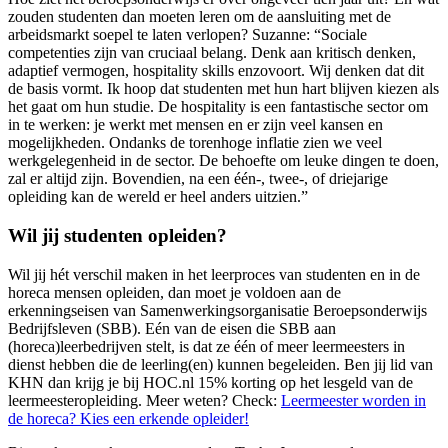
zouden studenten dan moeten leren om de aansluiting met de
arbeidsmarkt soepel te laten verlopen? Suzanne: “Sociale
competenties zijn van cruciaal belang. Denk aan kritisch denken,
adaptief vermogen, hospitality skills enzovoort. Wij denken dat dit
de basis vormt. Ik hoop dat studenten met hun hart blijven kiezen als
het gaat om hun studie. De hospitality is een fantastische sector om
in te werken: je werkt met mensen en er zijn veel kansen en
mogelijkheden. Ondanks de torenhoge inflatie zien we veel
werkgelegenheid in de sector. De behoefte om leuke dingen te doen,
zal er altijd zijn. Bovendien, na een één-, twee-, of driejarige
opleiding kan de wereld er heel anders uitzien.”
Wil jij studenten opleiden?
Wil jij hét verschil maken in het leerproces van studenten en in de
horeca mensen opleiden, dan moet je voldoen aan de
erkenningseisen van Samenwerkingsorganisatie Beroepsonderwijs
Bedrijfsleven (SBB). Eén van de eisen die SBB aan
(horeca)leerbedrijven stelt, is dat ze één of meer leermeesters in
dienst hebben die de leerling(en) kunnen begeleiden. Ben jij lid van
KHN dan krijg je bij HOC.nl 15% korting op het lesgeld van de
leermeesteropleiding. Meer weten? Check:
Leermeester worden in
de horeca? Kies een erkende opleider!