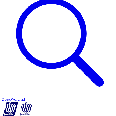
Zoek
Word lid