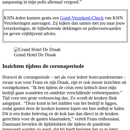
aanpassing in mijn polis allemaal vergoed.”
KHN-leden kunnen gratis een
Goed-Verzekerd-Check
van KHN
Verzekeringen aanvragen. Zij kijken dan samen met jou naar jouw
verzekeringen, de bijbehorende dekkingen en polisvoorwaarden
en geven vrijblijvend advies.
Grand Hotel De Draak
Inzichten tijdens de coronaperiode
Hoewel de coronaperiode – net als voor iedere horecaondernemer -
zwaar was voor Frans en zijn Draak, zijn er ook mooie inzichten uit
voortgekomen. “Ik ben tijdens de crisis eens kritisch door mijn
bedrijf gaan wandelen en ontdekte verschillende verbeterpunten.”
Tijd voor een grote verbouwing dus. Zo wordt de keuken flink
aangepast . “Deze komt in het midden van het bedrijf te liggen,
zodat gasten door de keuken kunnen lopen om hun ontbijt te halen.
Dit is een leuke beleving en de kok kan dan direct in de keuken
gerechten voor de gasten klaarmaken,” vertelt Frans enthousiast.
Daarnaast bevielen de tijdsblokken die tijdens de pandemie
ingevoerd werden zo goed, dat hij heeft besloten het zo te laten: