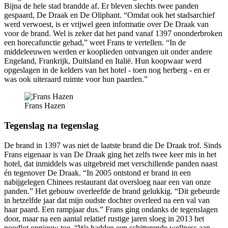
Bijna de hele stad brandde af. Er bleven slechts twee panden
gespaard, De Draak en De Oliphant. “Omdat ook het stadsarchief
werd verwoest, is er vrijwel geen informatie over De Draak van
voor de brand. Wel is zeker dat het pand vanaf 1397 ononderbroken
een horecafunctie gehad,” weet Frans te vertellen. “In de
middeleeuwen werden er kooplieden ontvangen uit onder andere
Engeland, Frankrijk, Duitsland en Italië. Hun koopwaar werd
opgeslagen in de kelders van het hotel - toen nog herberg - en er
was ook uiteraard ruimte voor hun paarden.”
Frans Hazen
Tegenslag na tegenslag
De brand in 1397 was niet de laatste brand die De Draak trof. Sinds
Frans eigenaar is van De Draak ging het zelfs twee keer mis in het
hotel, dat inmiddels was uitgebreid met verschillende panden naast
én tegenover De Draak. “In 2005 ontstond er brand in een
nabijgelegen Chinees restaurant dat oversloeg naar een van onze
panden.” Het gebouw overleefde de brand gelukkig. “Dit gebeurde
in hetzelfde jaar dat mijn oudste dochter overleed na een val van
haar paard. Een rampjaar dus.” Frans ging ondanks de tegenslagen
door, maar na een aantal relatief rustige jaren sloeg in 2013 het
noodlot opnieuw toe. “We hadden een schitterende wellness aan