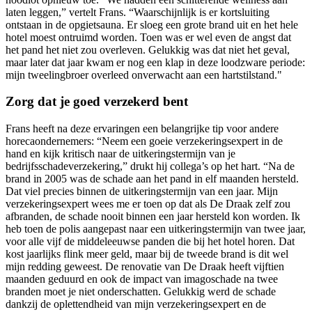
laten leggen,” vertelt Frans. “Waarschijnlijk is er kortsluiting
ontstaan in de opgietsauna. Er sloeg een grote brand uit en het hele
hotel moest ontruimd worden. Toen was er wel even de angst dat
het pand het niet zou overleven. Gelukkig was dat niet het geval,
maar later dat jaar kwam er nog een klap in deze loodzware periode:
mijn tweelingbroer overleed onverwacht aan een hartstilstand."
Zorg dat je goed verzekerd bent
Frans heeft na deze ervaringen een belangrijke tip voor andere
horecaondernemers: “Neem een goeie verzekeringsexpert in de
hand en kijk kritisch naar de uitkeringstermijn van je
bedrijfsschadeverzekering,” drukt hij collega’s op het hart. “Na de
brand in 2005 was de schade aan het pand in elf maanden hersteld.
Dat viel precies binnen de uitkeringstermijn van een jaar. Mijn
verzekeringsexpert wees me er toen op dat als De Draak zelf zou
afbranden, de schade nooit binnen een jaar hersteld kon worden. Ik
heb toen de polis aangepast naar een uitkeringstermijn van twee jaar,
voor alle vijf de middeleeuwse panden die bij het hotel horen. Dat
kost jaarlijks flink meer geld, maar bij de tweede brand is dit wel
mijn redding geweest. De renovatie van De Draak heeft vijftien
maanden geduurd en ook de impact van imagoschade na twee
branden moet je niet onderschatten. Gelukkig werd de schade
dankzij de oplettendheid van mijn verzekeringsexpert en de