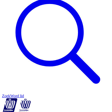
Zoek
Word lid