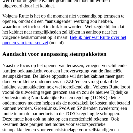
werd door de gehele Kamer gesteund en moet nu worden
uitgevoerd door het kabinet.
Volgens Rutte is het op dit moment niet verstandig op terrassen te
openen, omdat dit een “aanzuigende” werking zou hebben,
waardoor het toch snel te druk kan worden. Wel zegde hij toe dat
het kabinet naar mogelijkheden zal kijken in aanloop naar het
volgende beslismoment op 8 maart.
Bekijk hier wat Rutte over het
openen van terrassen zei
(nos.nl).
Aandacht voor aanpassing steunpakketten
Naast de focus op het openen van terrassen, vroegen verschillende
partijen ook aandacht voor een heroverweging van de financiële
steunpakketten. De linkse oppositie wil dat het kabinet meer gaat
doen voor kleine ondernemers en ZZP’ers en vroeg ook of de
huidige steunpakketten nog wel toereikend zijn. Volgens Rutte loopt
vooral de uitvoering tegen grenzen aan en zou de nieuwe Tijdelijke
Ondersteuning Noodzakelijke Kosten regeling (TONK) kleine
ondernemers moeten helpen als de noodzakelijke kosten niet betaald
kunnen worden. GroenLinks, PvdA en SP dienden (wederom) een
motie in om de partnertoets in de TOZO-regeling te schrappen.
Deze motie kon ook nu niet op een meerderheid rekenen. Ook
kwamen deze partijen met moties voor sectorspecifieke
steunpakketten en voor een crisistoelage voor zelfstandigen en