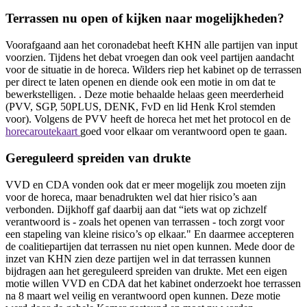
Terrassen nu open of kijken naar mogelijkheden?
Voorafgaand aan het coronadebat heeft KHN alle partijen van input
voorzien. Tijdens het debat vroegen dan ook veel partijen aandacht
voor de situatie in de horeca. Wilders riep het kabinet op de terrassen
per direct te laten openen en diende ook een motie in om dat te
bewerkstelligen. . Deze motie behaalde helaas geen meerderheid
(PVV, SGP, 50PLUS, DENK, FvD en lid Henk Krol stemden
voor). Volgens de PVV heeft de horeca het met het protocol en de
horecaroutekaart
goed voor elkaar om verantwoord open te gaan.
Gereguleerd spreiden van drukte
VVD en CDA vonden ook dat er meer mogelijk zou moeten zijn
voor de horeca, maar benadrukten wel dat hier risico’s aan
verbonden. Dijkhoff gaf daarbij aan dat “iets wat op zichzelf
verantwoord is - zoals het openen van terrassen - toch zorgt voor
een stapeling van kleine risico’s op elkaar." En daarmee accepteren
de coalitiepartijen dat terrassen nu niet open kunnen. Mede door de
inzet van KHN zien deze partijen wel in dat terrassen kunnen
bijdragen aan het gereguleerd spreiden van drukte. Met een eigen
motie willen VVD en CDA dat het kabinet onderzoekt hoe terrassen
na 8 maart wel veilig en verantwoord open kunnen. Deze motie