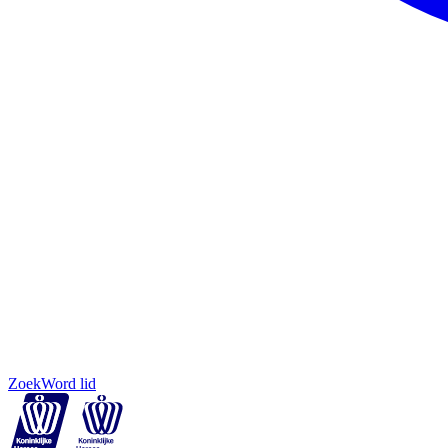
Zoek
Word lid